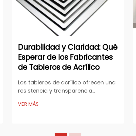
Durabilidad y Claridad: Qué
Esperar de los Fabricantes
de Tableros de Acrílico
Los tableros de acrílico ofrecen una
resistencia y transparencia
inigualables. Puedes confiar en sus
VER MÁS
propiedades materiales únicas para
resistir impactos y mantener la
claridad a lo largo del tiempo. Las
técnicas de fabricación avanzadas