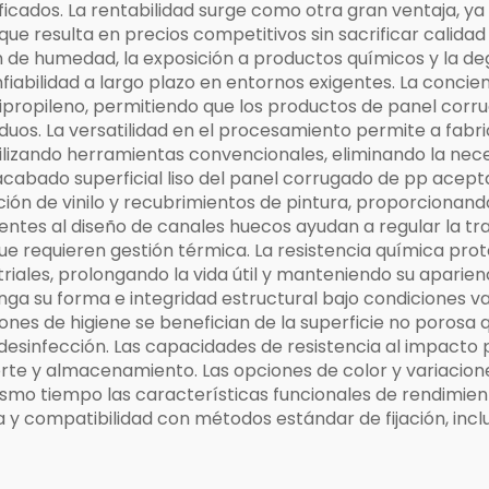
ficados. La rentabilidad surge como otra gran ventaja, ya
ue resulta en precios competitivos sin sacrificar calidad 
ión de humedad, la exposición a productos químicos y la 
abilidad a largo plazo en entornos exigentes. La conci
olipropileno, permitiendo que los productos de panel cor
iduos. La versatilidad en el procesamiento permite a fabri
ilizando herramientas convencionales, eliminando la nec
 acabado superficial liso del panel corrugado de pp acep
ación de vinilo y recubrimientos de pintura, proporcionand
entes al diseño de canales huecos ayudan a regular la t
e requieren gestión térmica. La resistencia química prot
les, prolongando la vida útil y manteniendo su aparienci
ga su forma e integridad estructural bajo condiciones 
ones de higiene se benefician de la superficie no porosa 
 desinfección. Las capacidades de resistencia al impacto
rte y almacenamiento. Las opciones de color y variacione
smo tiempo las características funcionales de rendimient
za y compatibilidad con métodos estándar de fijación, inc