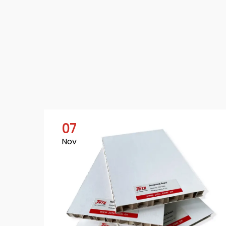
07
Nov