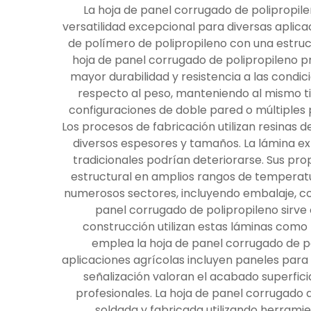
La hoja de panel corrugado de polipropile
versatilidad excepcional para diversas aplic
de polímero de polipropileno con una estruct
hoja de panel corrugado de polipropileno pr
mayor durabilidad y resistencia a las condi
respecto al peso, manteniendo al mismo ti
configuraciones de doble pared o múltiples 
Los procesos de fabricación utilizan resinas d
diversos espesores y tamaños. La lámina ex
tradicionales podrían deteriorarse. Sus pr
estructural en amplios rangos de temperatu
numerosos sectores, incluyendo embalaje, cons
panel corrugado de polipropileno sirve 
construcción utilizan estas láminas como 
emplea la hoja de panel corrugado de p
aplicaciones agrícolas incluyen paneles para
señalización valoran el acabado superfici
profesionales. La hoja de panel corrugado 
soldada y fabricada utilizando herramien