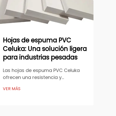
Hojas de espuma PVC
Có
Celuka: Una solución ligera
co
para industrias pesadas
es
fa
Las hojas de espuma PVC Celuka
ofrecen una resistencia y
La 
durabilidad excepcionales, lo que
mod
VER MÁS
las hace indispensables en
tra
VER
industrias pesadas. Su resistencia a
pan
productos químicos, humedad y
eme
fuego garantiza fiabilidad en
fun