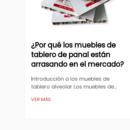
¿Por qué los muebles de
tablero de panal están
arrasando en el mercado?
Introducción a los muebles de
tablero alveolar Los muebles de
tablero alveolar han ganado
VER MÁS
rápidamente popularidad en toda la
industria mundial del mobiliario
debido a su combinación de diseño
ligero, alta resistencia y