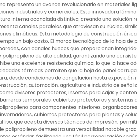
no representa un avance revolucionario en materiales li
aciones industriales y comerciales. Esta innovadora lámin
ura interna acanalada distintiva, creando una solución r
esenta canales paralelos que atraviesan su núcleo, simil
ciones climáticas. Esta metodología de construcción única
empo un bajo costo. El marco tecnológico de la hoja de 
paredes, con canales huecos que proporcionan integridad 
e polipropileno de alta calidad, garantizando una consiste
hibe una excelente resistencia química, lo que la hace 
opiedades térmicas permiten que la hoja de panel corrug
ra, desde condiciones de congelación hasta exposición 
trucción, automoción, agricultura e industria de señaliz
como divisores protectores, insertos para cajas y conten
barreras temporales, cubiertas protectoras y sistemas de 
olipropileno para componentes interiores, organizadores
 invernaderos, cubiertas protectoras para plantas y sol
al liso, que acepta diversas técnicas de impresión, permi
de polipropileno demuestra una versatilidad notable grac
tas estándar, facilitando una fácil personalización según