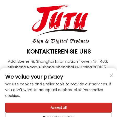
KONTAKTIEREN SIE UNS
Add: Ebene 18, Shanghai Information Tower, Nr. 1403,
Minsheng Road, Pudong, Shanghai PR China 200135
Tel.:
+86-21-33927426
We value your privacy
E-Mail:
[email protected]
We use cookies and similar tools to provide our services. If
you don't want to accept all cookies, click Personalize
cookies.
Urheberrecht © 2026 JUTU New Materials Technology
Limited Alle Rechte vorbehalten. -
Datenschutzrichtlinie
Accept all