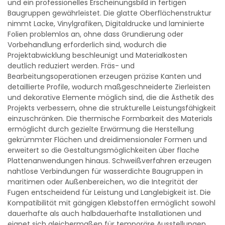
und ein professionelles Erscheinungsbild in fertigen
Baugruppen gewährleistet. Die glatte Oberflächenstruktur
nimmt Lacke, Vinylgrafiken, Digitaldrucke und laminierte
Folien problemlos an, ohne dass Grundierung oder
Vorbehandlung erforderlich sind, wodurch die
Projektabwicklung beschleunigt und Materialkosten
deutlich reduziert werden. Fräs- und
Bearbeitungsoperationen erzeugen präzise Kanten und
detaillierte Profile, wodurch maßgeschneiderte Zierleisten
und dekorative Elemente möglich sind, die die Ästhetik des
Projekts verbessern, ohne die strukturelle Leistungsfähigkeit
einzuschränken. Die thermische Formbarkeit des Materials
ermöglicht durch gezielte Erwärmung die Herstellung
gekrümmter Flächen und dreidimensionaler Formen und
erweitert so die Gestaltungsmöglichkeiten über flache
Plattenanwendungen hinaus. Schweißverfahren erzeugen
nahtlose Verbindungen für wasserdichte Baugruppen in
maritimen oder Außenbereichen, wo die Integrität der
Fugen entscheidend für Leistung und Langlebigkeit ist. Die
Kompatibilität mit gängigen Klebstoffen ermöglicht sowohl
dauerhafte als auch halbdauerhafte Installationen und
eignet sich gleichermaßen für temporäre Ausstellungen