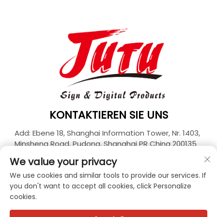
KONTAKTIEREN SIE UNS
Add: Ebene 18, Shanghai Information Tower, Nr. 1403,
Minsheng Road, Pudong, Shanghai PR China 200135
Tel.:
+86-21-33927426
We value your privacy
E-Mail:
[email protected]
We use cookies and similar tools to provide our services. If
you don't want to accept all cookies, click Personalize
cookies.
Urheberrecht © 2026 JUTU New Materials Technology