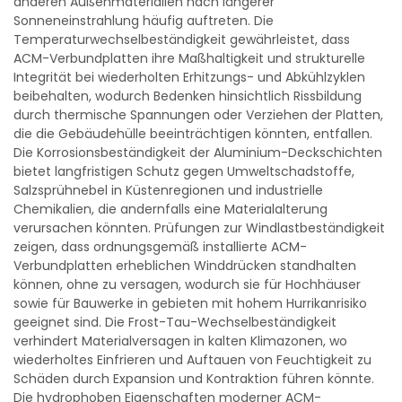
anderen Außenmaterialien nach längerer
Sonneneinstrahlung häufig auftreten. Die
Temperaturwechselbeständigkeit gewährleistet, dass
ACM-Verbundplatten ihre Maßhaltigkeit und strukturelle
Integrität bei wiederholten Erhitzungs- und Abkühlzyklen
beibehalten, wodurch Bedenken hinsichtlich Rissbildung
durch thermische Spannungen oder Verziehen der Platten,
die die Gebäudehülle beeinträchtigen könnten, entfallen.
Die Korrosionsbeständigkeit der Aluminium-Deckschichten
bietet langfristigen Schutz gegen Umweltschadstoffe,
Salzsprühnebel in Küstenregionen und industrielle
Chemikalien, die andernfalls eine Materialalterung
verursachen könnten. Prüfungen zur Windlastbeständigkeit
zeigen, dass ordnungsgemäß installierte ACM-
Verbundplatten erheblichen Winddrücken standhalten
können, ohne zu versagen, wodurch sie für Hochhäuser
sowie für Bauwerke in gebieten mit hohem Hurrikanrisiko
geeignet sind. Die Frost-Tau-Wechselbeständigkeit
verhindert Materialversagen in kalten Klimazonen, wo
wiederholtes Einfrieren und Auftauen von Feuchtigkeit zu
Schäden durch Expansion und Kontraktion führen könnte.
Die hydrophoben Eigenschaften moderner ACM-