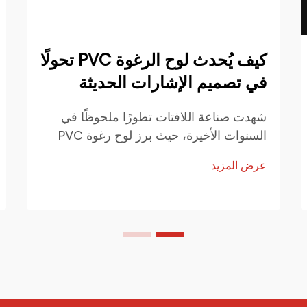
كيف يُحدث لوح الرغوة PVC تحولًا
في تصميم الإشارات الحديثة
شهدت صناعة اللافتات تطورًا ملحوظًا في
السنوات الأخيرة، حيث برز لوح رغوة PVC
كمادة ثورية تعيد تشكيل طريقة تعامل
عرض المزيد
الشركات مع الاتصال البصري. وقد أصبح هذا
المATERIAL خفيف الوزن لكنه متين المادة
المفضلة...