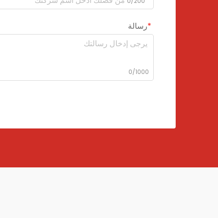
0/200
رسالة
0/1000