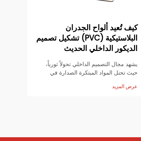
كيف تُعيد ألواح الجدران
كيف 
البلاستيكية (PVC) تشكيل تصميم
حلول
الديكور الداخلي الحديث
تُشهد 
توجه 
يشهد مجال التصميم الداخلي تحولاً ثورياً،
المست
حيث تحتل المواد المبتكرة الصدارة في
عرض ا
نحو ا
مشاريع البناء والتجديد الحديثة. ومن بين هذه
عرض المزيد
الورق
الحلول المتطورة، برزت ألواح الجدران
البلاستيكية (PVC) كحل متعدد الاستخدامات...