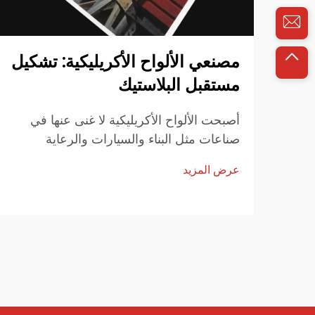
مصنعي الألواح الأكريليكية: تشكيل
مستقبل البلاستيك
أصبحت الألواح الأكريليكية لا غنى عنها في
صناعات مثل البناء والسيارات والرعاية
الصحية. إن متانتها وشفافيتها ومرونتها تجعلها
عرض المزيد
مادة مفضلة لتطبيقات متنوعة. يستمر مصنعي
الألواح الأكريليكية في الابتكار...