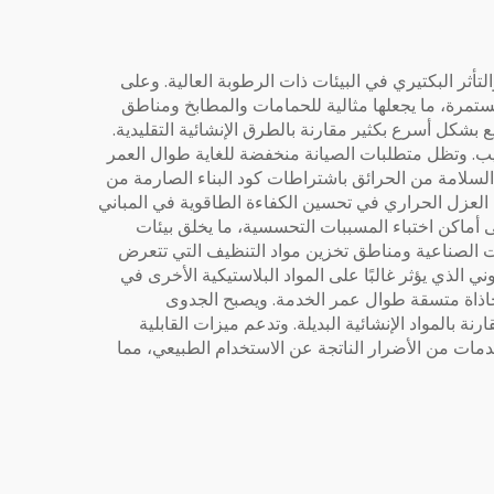
 والتأثر البكتيري في البيئات ذات الرطوبة العالية. وعلى
تمرة، ما يجعلها مثالية للحمامات والمطابخ ومناطق
شكل أسرع بكثير مقارنة بالطرق الإنشائية التقليدية.
ل ومرحلة التركيب. وتظل متطلبات الصيانة منخفضة للغاية طوال العمر
سلامة من الحرائق باشتراطات كود البناء الصارمة من
 العزل الحراري في تحسين الكفاءة الطاقوية في المباني
ى أماكن اختباء المسببات التحسسية، ما يخلق بيئات
ت الصناعية ومناطق تخزين مواد التنظيف التي تتعرض
ني الذي يؤثر غالبًا على المواد البلاستيكية الأخرى في
ومحاذاة متسقة طوال عمر الخدمة. ويصبح الجدوى
بالمواد الإنشائية البديلة. وتدعم ميزات القابلية
دمات من الأضرار الناتجة عن الاستخدام الطبيعي، مما