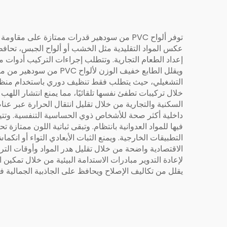
توفر ألواح PVC من سودهير قدرات ممتازة على 
عكس المواد التقليدية مثل الخشب أو ألواح الجبس، تحاف
إعداد الطعام التجارية. وتتطلب إجراءات التركيب أدوات 
ويقلل الطابع خفيف الوز
التشغيلي، حيث يتطلب فقط تنظيف دوري باستخدام منظفات
خلال تركيبات تطفئ نفسها تلقائيًا، مما يمنع انتشار ال
السكنية والتجارية من خلال تقليل انتقال الحرارة عبر عن
داخلية أكثر صحة للأشخاص ذوي الحساسية التنفسية. وتتي
فيها للمواد العدوانية بانتظام. وتبقى ثباتية اللون ممتازة
التطبيقات الخارجية. ويمنع الثبات الأبعادي التواء أو ا
الاقتصادية واضحة من خلال تقليل هدر المواد وأوقات الترك
لإعادة التدوير مبادرات الاستدامة البيئية من خلال تمكي
يقلل من تكاليف الإصلاح ويحافظ على الجاذبية الجمالية في