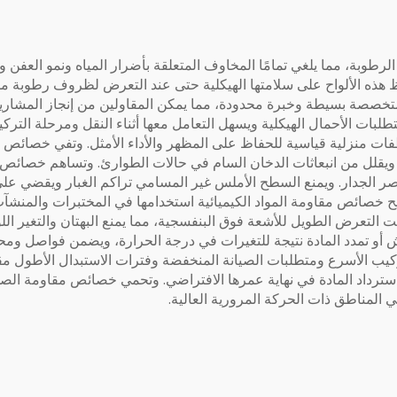
مقاومة الرطوبة، مما يلغي تمامًا المخاوف المتعلقة بأضرار المياه ونمو العفن
ظ هذه الألواح على سلامتها الهيكلية حتى عند التعرض لظروف رطوبة مس
متخصصة بسيطة وخبرة محدودة، مما يمكن المقاولين من إنجاز المشاريع ب
ن لألواح PVC من سودهير من متطلبات الأحمال الهيكلية ويسهل التعامل معها أثناء النق
 منزلية قياسية للحفاظ على المظهر والأداء الأمثل. وتفي خصائص ال
لهب ويقلل من انبعاثات الدخان السام في حالات الطوارئ. وتساهم خصائص
اصر الجدار. ويمنع السطح الأملس غير المسامي تراكم الغبار ويقضي عل
ح خصائص مقاومة المواد الكيميائية استخدامها في المختبرات والمنشآ
 تحت التعرض الطويل للأشعة فوق البنفسجية، مما يمنع البهتان والتغير اللو
نكماش أو تمدد المادة نتيجة للتغيرات في درجة الحرارة، ويضمن فواصل 
يب الأسرع ومتطلبات الصيانة المنخفضة وفترات الاستبدال الأطول مقارنة 
ن استرداد المادة في نهاية عمرها الافتراضي. وتحمي خصائص مقاومة الص
 المناطق ذات الحركة المرورية العالية.