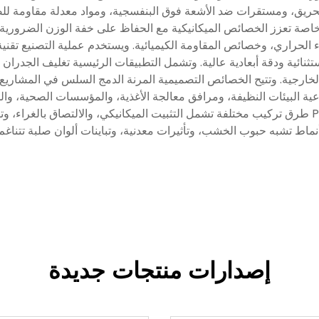
لحريق، ومستقرات ضد الأشعة فوق البنفسجية، ومواد معدلة مقاومة للص
هير PVC على كيمياء صيغة خاصة تعزز الخصائص الميكانيكية مع الحفاظ على خفة الوزن
ء الحراري، وخصائص المقاومة الكيميائية. ويستخدم عملية التصنيع تقني
ستثنائية ودقة أبعادية عالية. وتشمل التطبيقات الرئيسية تغليف الجدران 
خارجية. وتتيح الخصائص التصميمية المرنة الدمج السلس في المشاريع ال
اعية البيئات النظيفة، ومرافق معالجة الأغذية، والمؤسسات الصحية، و
لمواكبة معايير النظافة. ويدعم نظام لوحة سودهير PVC طرق تركيب مختلفة تشمل التثبيت الميكانيكي،
ماط تشبه حبوب الخشب، وتأثيرات معدنية، وتباينات ألوان صلبة تتناغم
إصدارات منتجات جديدة