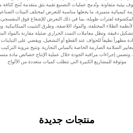
بيئية متفاوتة. وتُدمج عمليات التصنيع تقنية بثق متقدمة تُنتج كثاف
 كيميائية متميزة، ما يجعلها مناسبة للتعرض لمختلف البيئات الصناعية
ركيب ألواح PVC Forex في الأماكن المكشوفة لفترات طويلة، بما في ذلك التعرض للإشعاع فو
لأنظمة الطلاء المختلفة، والمواد اللاصقة، وطرق التثبيت الميكانيكية. و
شكيل دقيقة. وتظل معاملات التمدد الحراري ضئيلة مقارنة بالمواد البد
ة مظهراً نظيفاً للحواف عند القطع أو التشغيل، ويقضي على التباينات ال
لحريق تفي بمعايير السلامة الصارمة الخاصة بالمباني التجارية. وتتيح مرونة ا
ة. وتضمن إجراءات مراقبة الجودة خلال عملية الإنتاج خصائص مادة متسقة
موثوقة للمشاريع الكبيرة التي تتطلب كميات متعددة من الألواح.
منتجات جديدة