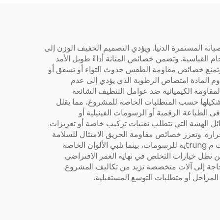
انة المستمرة الدنيا. ويؤدي التصميم الخفيف الوزن إلى
القياسية. وتضمن خصائص المتانة أداءً طويل الأمد
تج. وتمنع خصائص مقاومة الطقس حدوث التواء أو تشقق أو
وم المادة امتصاص الرطوبة الذي يؤدي إلى عدم
لمقاومة الكيميائية ضد عوامل التنظيف الشائعة
م وتشكيلها حسب المتطلبات الخاصة للمشروع، مما يقلل
ي الطباعة الرقمية أو الرسومات الفينيلية أو
ل الهشة التي تتطلب تقنيات تركيب خاصة أو تعزيزات.
الحرارة. وتعزز خصائص مقاومة الحريق الامتثال للسلامة
في التطبيقات التجارية وتقلل من مخاوف المسؤولية التأمينية. وتشمل خيارات الألوان الأسطح البيضاء القياسية التي توفر خلفيات م trungية للرسومات، بينما تلبي الألوان الخاصة
ين تظل خيارات التخلص في نهاية العمر الافتراضي
لحاجة إلى آلات متخصصة تزيد من تكاليف المشروع.
مراحل أو متطلبات التوسع المستقبلية.