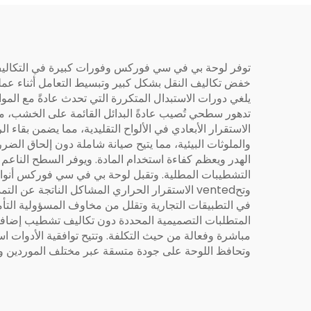
توفر لوحة بي في سي فوركس وفورات كبيرة في التكاليف مق
خفض تكاليف النقل بشكل كبير وتبسيط التعامل أثناء عمل
يلغي دورات الاستبدال المتكررة التي تحدث عادةً مع الموا
تدهور سطحي تُصيب عادةً البدائل القائمة على الخشب، م
الاستقرار الأبعادي في الألواح التقليدية، مما يضمن بقا
والملوثات البيئية، مما يتيح صيانة شاملة دون إلحاق الضرر
الهدر ويعظم كفاءة استخدام المادة. ويوفر السطح الناعم ر
التشطيبات المطلية. وتقبل لوحة بي في سي فوركس أنواعً
وتحvented الاستقرار الحراري المشاكل الناتجة
المتطلبات التصميمية المحددة دون تكاليف تشطيب إضافية.
مباشرة وفعالة من حيث التكلفة. وتتيح توافقية الأدوات 
وتحافظ اللوحة على جودة متسقة عبر مختلف الموردين ودو