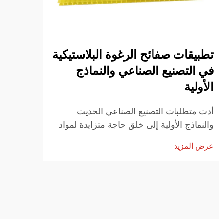
تطبيقات صفائح الرغوة البلاستيكية
استخ
في التصنيع الصناعي والنماذج
لأور
الأولية
الحد
أدت متطلبات التصنيع الصناعي الحديث
تواصل
والنماذج الأولية إلى خلق حاجة متزايدة لمواد
مبتكر
متعددة الاستخدامات وخفيفة الوزن يمكنها
آنٍ و
عرض المزيد
عرض ا
تقديم أداء استثنائي عبر تطبيقات متنوعة. ومن
أوراق
بين هذه المواد، برزت صفيحة رغوة PVC
يحوّل 
كواحدة من الحلول البارزة...