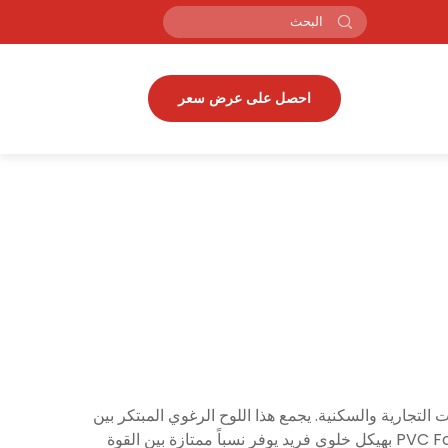
احصل على عرض سعر
ستخدامات التجارية والسكنية. يجمع هذا اللوح الرغوي المبتكر بين
هيكل من كلوريد البولي فينيل وتقنيات تصنيع متطورة لتوفير خصائص أداء متفوقة تفوق قيود المواد التقليدية. ويتميز لوح PVC Forex بهيكل خلوي فريد يوفر نسباً ممتازة بين القوة