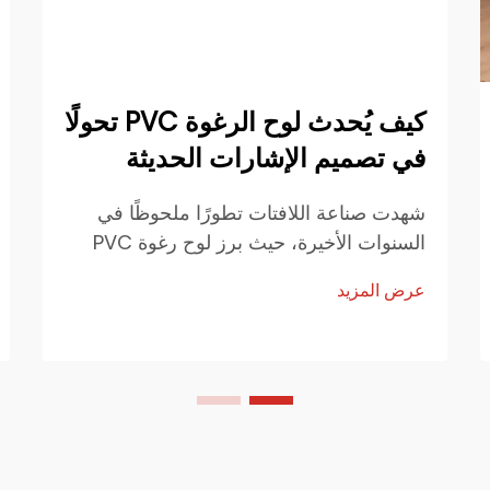
كيف يُحدث لوح الرغوة PVC تحولًا
في تصميم الإشارات الحديثة
شهدت صناعة اللافتات تطورًا ملحوظًا في
السنوات الأخيرة، حيث برز لوح رغوة PVC
كمادة ثورية تعيد تشكيل طريقة تعامل
عرض المزيد
الشركات مع الاتصال البصري. وقد أصبح هذا
المATERIAL خفيف الوزن لكنه متين المادة
المفضلة...