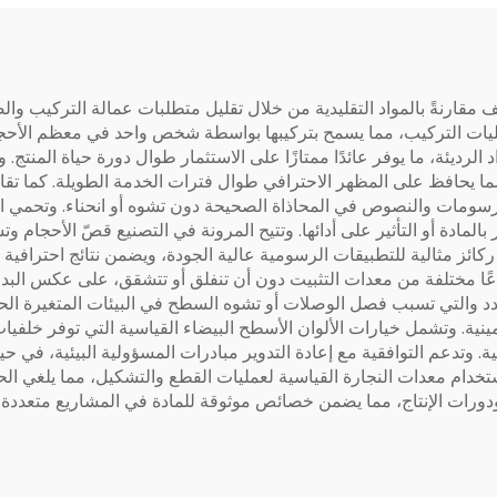
ارنةً بالمواد التقليدية من خلال تقليل متطلبات عمالة التركيب والصي
يات التركيب، مما يسمح بتركيبها بواسطة شخص واحد في معظم الأحجام 
د الرديئة، ما يوفر عائدًا ممتازًا على الاستثمار طوال دورة حياة المن
ما يحافظ على المظهر الاحترافي طوال فترات الخدمة الطويلة. كما تقا
ء الرسومات والنصوص في المحاذاة الصحيحة دون تشوه أو انحناء. وتحمي ا
 بالمادة أو التأثير على أدائها. وتتيح المرونة في التصنيع قصّ الأحجا
كائز مثالية للتطبيقات الرسومية عالية الجودة، ويضمن نتائج احترافية ف
ا مختلفة من معدات التثبيت دون أن تنفلق أو تتشقق، على عكس البدائ
 عن التمدد والتي تسبب فصل الوصلات أو تشوه السطح في البيئات المتغيرة 
 وتدعم التوافقية مع إعادة التدوير مبادرات المسؤولية البيئية، في ح
استخدام معدات النجارة القياسية لعمليات القطع والتشكيل، مما يلغي ا
رات الإنتاج، مما يضمن خصائص موثوقة للمادة في المشاريع متعددة ال