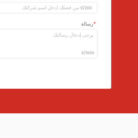
0/200
رسالة
0/1000