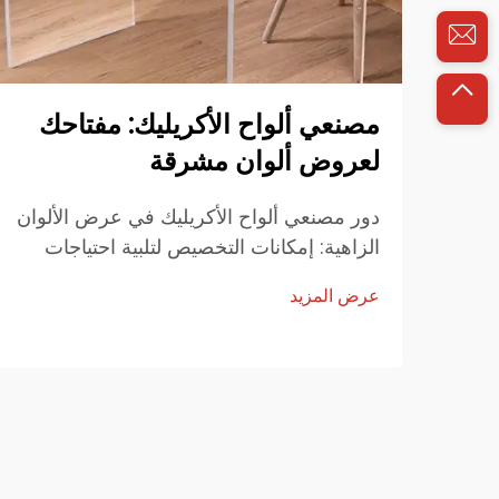
مصنعي ألواح الأكريليك: مفتاحك
لعروض ألوان مشرقة
دور مصنعي ألواح الأكريليك في عرض الألوان
الزاهية: إمكانات التخصيص لتلبية احتياجات
العلامات التجارية. يتميز مصنعو ألواح
عرض المزيد
الأكريليك حقًا بخيارات التخصيص. يمكن
للعلامات التجارية تعديل أي شيء تقريبًا بدءًا
من أنظمة الألوان إلى...