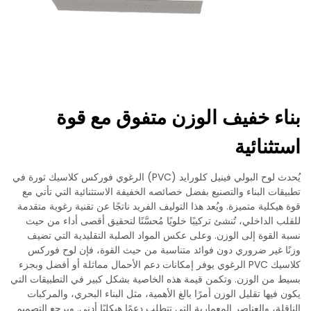
بناء خفيف الوزن متفوق مع قوة
استثنائية
يُحدث لوح البولي فينيل كلورايد (PVC) الرغوي فوركس كلاسيك ثورة في
تطبيقات البناء والتصنيع بفضل خصائصه الخفيفة الاستثنائية التي تأتي مع
قوة هيكلية متميزة. ويُعد هذا التوليف الفريد ناتجًا عن تقنية رغوية متقدمة
للقلب الداخلي، تُنشئ تركيبًا خلويًا مُحسَّنًا لتحقيق أقصى أداء من حيث
نسبة القوة إلى الوزن. وعلى عكس المواد الصلبة التقليدية التي تضيف
وزنًا غير ضروري دون فوائد متناسبة من حيث القوة، فإن لوح فوركس
كلاسيك PVC الرغوي يوفر إمكانات دعم الأحمال مماثلة أو أفضل وبجزء
بسيط من الوزن. وتكمن قيمة هذه الخاصية بشكل كبير في التطبيقات التي
يكون فيها تقليل الوزن أمرًا بالغ الأهمية، مثل البناء البحري، والمركبات
الناقلة، والعناصر المعمارية التي تتطلب دعمًا هيكليًا أدنى. ويرجع التصميم