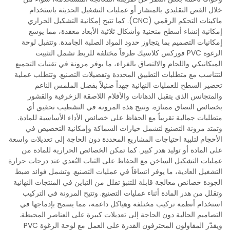
خلال القص التقليدي بالمنشار أو عمليات التشغيل الحديثة باستخدام
ماكينات التحكم الرقمي (CNC). كما تتيح إمكانية التشكيل الحراري
إمكانية إنشاء أسطح منحنية وأشكال ثلاثية الأبعاد معقدة، مما يوسع
إمكانيات التصميم بما يتجاوز حدود المواد الصلبة الجامدة. وتتقبل لوحة
الرغوة PVC فوركس كلاسيك طرقاً مختلفة للربط تشمل التثبيت
الميكانيكي واللحام والالتصاق بالغراء، ما يوفر مرونة في تقنيات التجميع
لتتناسب مع متطلبات التطبيق المحددة وتفضيلات التصنيع. وتتطلب عملية
تحضير السطح للعمليات النهائية جهداً ضئيلاً بفضل الملمس الناعم
والمتجانس الذي يتقبل الدهانات والأفلام اللاصقة الزخرفية والقشور
بخصائص التصاق ممتازة. وتتيح هذه المرونة في التشطيب تحقيق أي
متطلبات جمالية تقريباً مع الحفاظ على خصائص الأداء الأساسية للمادة.
وتمتد مرونة التصنيع لتشمل خيارات السماكة وإمكانية التخصيص في
الأحجام لتلبية احتياجات المشاريع المحددة دون الحاجة إلى تعديلات واسعة
على المادة أو توليد هدر كبير. كما تمكن الخصائص الحرارية للمادة من
عمليات التشكيل الساخن مع الحفاظ على الثبات البُعدي عند درجات حرارة
التشغيل العادية، ما يوفر اتساقاً في عمليات التصنيع. وتشمل فوائد ضبط
الجودة خصائص معالجة قابلة للتنبؤ تقلل من التباين في المنتجات النهائية
وتقلل من هدر المادة أثناء عمليات التصنيع. وتتيح المرونة في التركيب
استخدام أنظمة تركيب مختلفة وهياكل داعمة، مما يسمح بإدماجها في
التصاميم الحالية دون الحاجة إلى تعديلات كبيرة على العناصر المحيطة.
ويقدّر المقاولون المحترفون القدرة على العمل مع لوحة الرغوة PVC