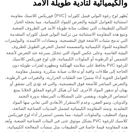
والكيميائية لتأدية طويلة الأمد
يُظهر لوح رغوة البولي فينيل كلورايد (PVC) فوريكس كلاسيك مقاومة
استثنائية للعوامل البيئية والتعرض للمواد الكيميائية، مما يجعله الخيار
المثالي للتطبيقات التي تتطلب متانة طويلة الأمد في الظروف الصعبة.
وتنبع هذه المقاومة الاستثنائية من تركيبة البولي فينيل كلورايد المتقدمة
التي تدمج مثبتات الأشعة فوق البنفسجية، ومضادات الأكسدة، والبوليمرات
المقاومة للمواد الكيميائية والمصممة لتحمل التعرض الطويل للظروف
البيئية القاسية. وعلى عكس المواد التي تتحلل بسرعة عند التعرض لأشعة
الشمس أو الرطوبة أو الملوثات الكيميائية، فإن لوح فوريكس كلاسيك
للرغوة PVC يحافظ على سلامته الهيكلية ومظهره لفترات طويلة دون
الحاجة إلى طلاءات واقية أو تدخلات صيانة متكررة. وتشمل مقاومة
العوامل الجوية أداءً متميزًا ضد التقلبات الحرارية، والتغيرات في الرطوبة،
والتعرض المباشر للأشعة فوق البنفسجية، والتي قد تؤدي إلى تشقق أو
بهتان أو تدهور المواد الأخرى. كما أن هيكل الرغوة المغلق الخلايا يمنع
امتصاص الرطوبة، ويقضي على المشكلات المرتبطة بدورة التجمد
والذوبان، ونمو العفن، وعدم الاستقرار الأبعادي التي تعاني منها المواد
التقليدية. وتمتد المقاومة الكيميائية لتشمل المذيبات الصناعية الشائعة،
ومواد التنظيف، والملوثات البيئية، مما يضمن استمرار أداء لوح فوريكس
كلاسيك للرغوة PVC بشكل موثوق حتى في البيئات الصناعية الصعبة. وتُعد
هذه المقاومة قيمةً خاصةً في التطبيقات مثل منشآت المعالجة الكيميائية،