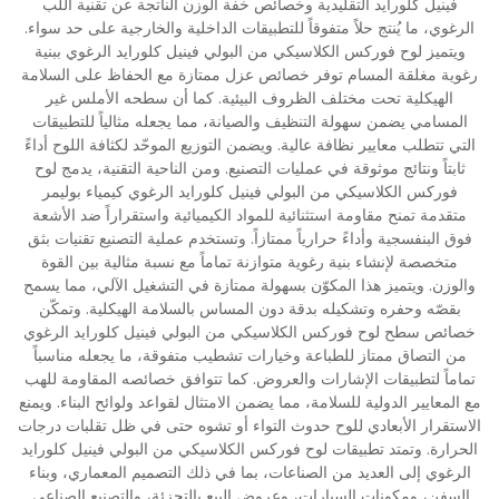
فينيل كلورايد التقليدية وخصائص خفة الوزن الناتجة عن تقنية اللب
الرغوي، ما يُنتج حلاً متفوقاً للتطبيقات الداخلية والخارجية على حد سواء.
ويتميز لوح فوركس الكلاسيكي من البولي فينيل كلورايد الرغوي ببنية
رغوية مغلقة المسام توفر خصائص عزل ممتازة مع الحفاظ على السلامة
الهيكلية تحت مختلف الظروف البيئية. كما أن سطحه الأملس غير
المسامي يضمن سهولة التنظيف والصيانة، مما يجعله مثالياً للتطبيقات
التي تتطلب معايير نظافة عالية. ويضمن التوزيع الموحّد لكثافة اللوح أداءً
ثابتاً ونتائج موثوقة في عمليات التصنيع. ومن الناحية التقنية، يدمج لوح
فوركس الكلاسيكي من البولي فينيل كلورايد الرغوي كيمياء بوليمر
متقدمة تمنح مقاومة استثنائية للمواد الكيميائية واستقراراً ضد الأشعة
فوق البنفسجية وأداءً حرارياً ممتازاً. وتستخدم عملية التصنيع تقنيات بثق
متخصصة لإنشاء بنية رغوية متوازنة تماماً مع نسبة مثالية بين القوة
والوزن. ويتميز هذا المكوّن بسهولة ممتازة في التشغيل الآلي، مما يسمح
بقصّه وحفره وتشكيله بدقة دون المساس بالسلامة الهيكلية. وتمكّن
خصائص سطح لوح فوركس الكلاسيكي من البولي فينيل كلورايد الرغوي
من التصاق ممتاز للطباعة وخيارات تشطيب متفوقة، ما يجعله مناسباً
تماماً لتطبيقات الإشارات والعروض. كما تتوافق خصائصه المقاومة للهب
مع المعايير الدولية للسلامة، مما يضمن الامتثال لقواعد ولوائح البناء. ويمنع
الاستقرار الأبعادي للوح حدوث التواء أو تشوه حتى في ظل تقلبات درجات
الحرارة. وتمتد تطبيقات لوح فوركس الكلاسيكي من البولي فينيل كلورايد
الرغوي إلى العديد من الصناعات، بما في ذلك التصميم المعماري، وبناء
السفن، ومكونات السيارات، وعروض البيع بالتجزئة، والتصنيع الصناعي.