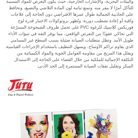
والبيئات البحرية، والإشارات الخارجية، حيث يكون التعرض للمواد المسببة
للتآكل أمرًا لا مفر منه. وتمنع ثباتية لون المادة التلاشي والتصبغ، وتحافظ
على الجاذبية الجمالية طوال عمرها الافتراضي دون الحاجة إلى علاجات
واقية أو إعادة تشطيب دورية. وتُظهر بروتوكولات الاختبار قدرة لوح
فوريكس كلاسيك للرغوة PVC على تحمل ظروف الشيخوخة المسرّعة
التي تحاكي عقودًا من التعرض الواقعي، مما يوفر الثقة في تنبؤات الأداء
طويل الأمد. وتظل متطلبات الصيانة ضئيلة بسبب السطح غير المسامي
الذي يقاوم تراكم الأوساخ، ويسهل التنظيف باستخدام الإجراءات القياسية.
ويقلل هذا المزيج من مقاومة العوامل الجوية والمواد الكيميائية من
التكلفة الإجمالية للملكية من خلال القضاء على الحاجة إلى الاستبدال
المبكر وتقليل نفقات الصيانة المستمرة إلى الحد الأدنى.