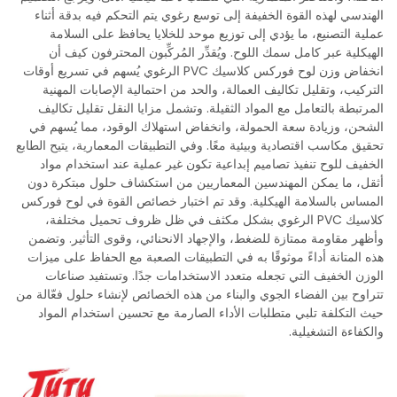
الهندسي لهذه القوة الخفيفة إلى توسع رغوي يتم التحكم فيه بدقة أثناء
عملية التصنيع، ما يؤدي إلى توزيع موحد للخلايا يحافظ على السلامة
الهيكلية عبر كامل سمك اللوح. ويُقدِّر المُركِّبون المحترفون كيف أن
انخفاض وزن لوح فوركس كلاسيك PVC الرغوي يُسهم في تسريع أوقات
التركيب، وتقليل تكاليف العمالة، والحد من احتمالية الإصابات المهنية
المرتبطة بالتعامل مع المواد الثقيلة. وتشمل مزايا النقل تقليل تكاليف
الشحن، وزيادة سعة الحمولة، وانخفاض استهلاك الوقود، مما يُسهم في
تحقيق مكاسب اقتصادية وبيئية معًا. وفي التطبيقات المعمارية، يتيح الطابع
الخفيف للوح تنفيذ تصاميم إبداعية تكون غير عملية عند استخدام مواد
أثقل، ما يمكن المهندسين المعماريين من استكشاف حلول مبتكرة دون
المساس بالسلامة الهيكلية. وقد تم اختبار خصائص القوة في لوح فوركس
كلاسيك PVC الرغوي بشكل مكثف في ظل ظروف تحميل مختلفة،
وأظهر مقاومة ممتازة للضغط، والإجهاد الانحنائي، وقوى التأثير. وتضمن
هذه المتانة أداءً موثوقًا به في التطبيقات الصعبة مع الحفاظ على ميزات
الوزن الخفيف التي تجعله متعدد الاستخدامات جدًا. وتستفيد صناعات
تتراوح بين الفضاء الجوي والبناء من هذه الخصائص لإنشاء حلول فعّالة من
حيث التكلفة تلبي متطلبات الأداء الصارمة مع تحسين استخدام المواد
والكفاءة التشغيلية.