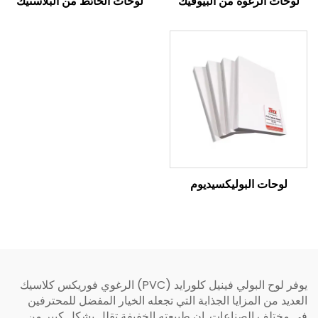
لوحات الرغوة من البيوفيك
لوحات الحائط من البلاستيك
لوحات البوليكسيديوم
يوفر لوح البولي فينيل كلورايد (PVC) الرغوي فوريكس كلاسيك
العديد من المزايا الجذابة التي تجعله الخيار المفضل للمحترفين
في مختلف الصناعات. إن طبيعته الخفيفة تقلل بشكل كبير من