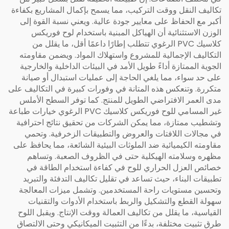
تكاليف النقل ووقت التركيب، مما يسمح بإكمال المشاريع بكفاءة
أكبر مع الحفاظ على معايير جودة عالية. ويعني نسبة القوة إلى
الوزن الاستثنائية أن الهياكل المبنية باستخدام لوح فوريكس
كلاسيك PVC الرغوي تتطلب إطارًا داعمًا أقل، ما يقلل من
التكاليف الإجمالية للمشروع واستهلاك المواد. ويضمن مقاومته
الجوية الممتازة أداءً طويل الأمد في البيئات الداخلية والخارجية
على حد سواء، مما يلغي الحاجة إلى عمليات استبدال أو صيانة
متكررة. وتنعكس هذه المتانة في وفورات كبيرة في التكاليف على
مدى العمر الافتراضي الطويل للمنتج. كما توفر السطح الأملس
غير المسامي للوح فوريكس كلاسيك PVC الرغوي خيارات طباعة
وتشطيب ممتازة، مما يمكن الشركات من تحقيق نتائج احترافية
في مجالات اللافتات والعروض والتطبيقات الزخرفية. وتحمي
مقاومته الكيميائية ضد الملوثات البيئية الشائعة، مما يحافظ على
مظهره وسلامته الهيكلية حتى في الظروف الصعبة. وتساهم
خصائص العزل الحراري للوح في كفاءة استخدام الطاقة في
تطبيقات البناء، حيث تساعد في تقليل تكاليف التدفئة والتبريد
وتحسين مستويات راحة المستخدمين. وتشمل ميزات المعالجة
سهولة القطع والتشكيل والربط باستخدام الأدوات والتقنيات
القياسية، ما يقلل من تكاليف العمالة ووقت الإنتاج. ويقبل اللوح
طرق تثبيت مختلفة، بدءًا من التثبيت الميكانيكي وحتى الالتصاق