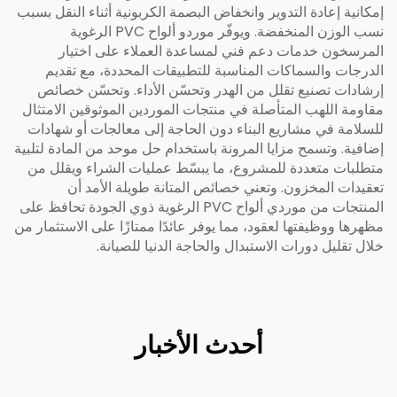
إمكانية إعادة التدوير وانخفاض البصمة الكربونية أثناء النقل بسبب
نسب الوزن المنخفضة. ويوفّر موردو ألواح PVC الرغوية
المرسخون خدمات دعم فني لمساعدة العملاء على اختيار
الدرجات والسماكات المناسبة للتطبيقات المحددة، مع تقديم
إرشادات تصنيع تقلل من الهدر وتحسّن الأداء. وتحسّن خصائص
مقاومة اللهب المتأصلة في منتجات الموردين الموثوقين الامتثال
للسلامة في مشاريع البناء دون الحاجة إلى معالجات أو شهادات
إضافية. وتسمح مزايا المرونة باستخدام حل موحد من المادة لتلبية
متطلبات متعددة للمشروع، ما يبسّط عمليات الشراء ويقلل من
تعقيدات المخزون. وتعني خصائص المتانة طويلة الأمد أن
المنتجات من موردي ألواح PVC الرغوية ذوي الجودة تحافظ على
مظهرها ووظيفتها لعقود، مما يوفر عائدًا ممتازًا على الاستثمار من
خلال تقليل دورات الاستبدال والحاجة الدنيا للصيانة.
أحدث الأخبار