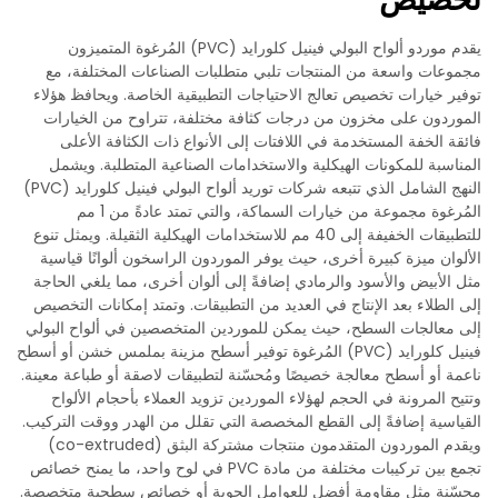
يقدم موردو ألواح البولي فينيل كلورايد (PVC) المُرغوة المتميزون
مجموعات واسعة من المنتجات تلبي متطلبات الصناعات المختلفة، مع
توفير خيارات تخصيص تعالج الاحتياجات التطبيقية الخاصة. ويحافظ هؤلاء
الموردون على مخزون من درجات كثافة مختلفة، تتراوح من الخيارات
فائقة الخفة المستخدمة في اللافتات إلى الأنواع ذات الكثافة الأعلى
المناسبة للمكونات الهيكلية والاستخدامات الصناعية المتطلبة. ويشمل
النهج الشامل الذي تتبعه شركات توريد ألواح البولي فينيل كلورايد (PVC)
المُرغوة مجموعة من خيارات السماكة، والتي تمتد عادةً من 1 مم
للتطبيقات الخفيفة إلى 40 مم للاستخدامات الهيكلية الثقيلة. ويمثل تنوع
الألوان ميزة كبيرة أخرى، حيث يوفر الموردون الراسخون ألوانًا قياسية
مثل الأبيض والأسود والرمادي إضافةً إلى ألوان أخرى، مما يلغي الحاجة
إلى الطلاء بعد الإنتاج في العديد من التطبيقات. وتمتد إمكانات التخصيص
إلى معالجات السطح، حيث يمكن للموردين المتخصصين في ألواح البولي
فينيل كلورايد (PVC) المُرغوة توفير أسطح مزينة بملمس خشن أو أسطح
ناعمة أو أسطح معالجة خصيصًا ومُحسّنة لتطبيقات لاصقة أو طباعة معينة.
وتتيح المرونة في الحجم لهؤلاء الموردين تزويد العملاء بأحجام الألواح
القياسية إضافةً إلى القطع المخصصة التي تقلل من الهدر ووقت التركيب.
ويقدم الموردون المتقدمون منتجات مشتركة البثق (co-extruded)
تجمع بين تركيبات مختلفة من مادة PVC في لوح واحد، ما يمنح خصائص
محسّنة مثل مقاومة أفضل للعوامل الجوية أو خصائص سطحية متخصصة.