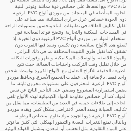
مادة PVC مع الحفاظ على خصائص قوة مماثلة. وتوفر البنية
الخلوية المتأصلة في المنتجات من موردي ألواح PVC الرغوية
ذوي الجودة خصائص عزل حراري استثنائية، مما يساعد على
تقليل تكاليف الطاقة في تطبيقات البناء وتحسين مستويات الراحة
في المساحات السكنية والتجارية. وتتضح فوائد المعالجة فور
استخدام المواد من موردي ألواح PVC الرغوية ذوي الخبرة، إذ
تُقطع هذه الألواح بسلاسة دون تكسر، وتنفذ فيها الثقوب دون
تشقق، كما تقبل طرق التثبيت المختلفة بما في ذلك البراغي،
والمواد اللاصقة، والوصلات الميكانيكية. وتظهر وفورات التكلفة
من خلال تقليل وقت التركيب واحتياجات العمالة، حيث تتيح
الطبيعة الخفيفة للألواح التعامل مع الألواح الكبيرة بواسطة شخص
واحد فقط، بالإضافة إلى عمليات التجميع الأسرع. ويحافظ موردو
ألواح PVC الرغوية المحترفون على مستويات مخزون ثابتة، ما
يضمن استمرارية المشروع ويقضي على التأخير الناتج عن نقص
المواد. كما أن خصائص مقاومة المواد الكيميائية لهذه الألواح تلغي
الحاجة إلى طلاءات حماية في العديد من التطبيقات، مما يقلل من
تكاليف الصيانة ويمدد العمر الافتراضي بشكل كبير. ويقدم موردو
ألواح PVC الرغوية ذوو الجودة مواد تقاوم امتصاص الرطوبة،
وبالتالي تمنع التغيرات البعدية والتدهور الهيكلي التي كثيرًا ما تؤثر
على المواد التقليدية مثل الخشب أو المعدن. وتشمل الفوائد البيئية