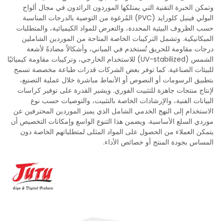
وتمكن الخبرة التقنية التي يمتلكها الموردون الرائدون في مجال ألواح
البولي فينيل كلورايد (PVC) المُرغوة من التوصية بالدرجات المناسبة
حسب الظروف البيئية المحددة، والتعرض للمواد الكيميائية، والمتطلبات
الميكانيكية. وتشمل التركيبات الخاصة المتاحة من الموردين الشاملين
درجات مقاومة للحريق تُستخدم في المباني، وأشكالاً مضادةً لأشعة
الشمس (UV-stabilized) للاستخدام الخارجي، وتركيبات مقاومة كيميائيًا
للبيئات الصناعية. كما توفر بعض الشركات قدرات طباعة مخصصة تسمح
بتطبيق الرسومات أو النصوص أو الأنماط مباشرة خلال عملية التصنيع،
لإنتاج منتجات جاهزة للتثبيت الفوري. ويشير القدرة على توفير كراسات
البيانات الفنية، والإرشادات الخاصة بالتثبيت، والتوصيات حسب نوع
الاستخدام إلى النهج الخدمي الشامل الذي يميز الموردين المحترفين عن
موردي السلع الأساسية. ويضمن هذا التنوع الواسع وإمكانات التخصيص أن
يتمكن العملاء من الحصول على المواد المثلى لمتطلباتهم الخاصة دون
المساس بجودة المنتج أو خصائص الأداء.