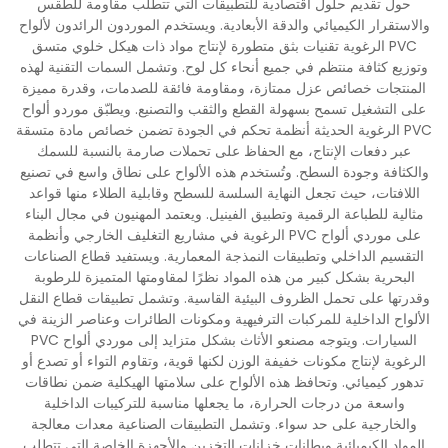
حول تقديم حلول اقتصادية للتطبيقات التي تتطلب مقاومة للطقس
والاستقرار الكيميائي والدقة الأبعادية. ويستخدم الموردون الرائدون لألواح
PVC الرغوية تقنيات بثق متطورة لإنتاج مواد ذات هيكل خلوي متسق
وتوزيع كثافة منتظم في جميع أنحاء كل لوح. وتشمل السمات التقنية لهذه
المنتجات خصائص عزل ممتازة، ومقاومة فائقة للصدمات، وقدرة مميزة
على التشغيل تسمح بسهولة القطع والثقب والتصنيع. ويطبّق موردو ألواح
PVC الرغوية الحديثة أنظمة تحكم في الجودة تضمن خصائص مادة متسقة
عبر دفعات الإنتاج، مع الحفاظ على تحملات صارمة بالنسبة للسمك
والكثافة وجودة السطح. وتُستخدم هذه الألواح على نطاق واسع في تصنيع
اللافتات، حيث تجعل النهاية السلسة للسطح وقابلية الطلاء منها قواعد
مثالية للطباعة الرقمية وتطبيق الفينيل. ويعتمد المهنيون في مجال البناء
على موردي ألواح PVC الرغوية في مشاريع التغليف الخارجي وأنظمة
التقسيم الداخلي وتطبيقات النمذجة المعمارية. ويستفيد قطاع الصناعات
البحرية بشكل كبير من هذه المواد نظرًا لمقاومتها المتميزة للرطوبة
وقدرتها على تحمل الظروف البيئية القاسية. وتشمل تطبيقات قطاع النقل
الألواح الداخلية للمركبات الترفيهية ومكونات الطائرات وعناصر الزينة في
السيارات. ويتوجه مصنعو الأثاث بشكل متزايد إلى موردي ألواح PVC
الرغوية لإنتاج مكونات خفيفة الوزن لكنها قوية، وتقاوم التواء أو تصدع أو
تدهور كيميائي. وتحافظ هذه الألواح على سلامتها الهيكلية ضمن نطاقات
واسعة من درجات الحرارة، ما يجعلها مناسبة للتركيبات الداخلية
والخارجية على حد سواء. وتشمل التطبيقات الصناعية معدات معالجة
المواد الكيميائية وبطانات خزانات التخزين والأجهزة الخاصة التي تتطلب