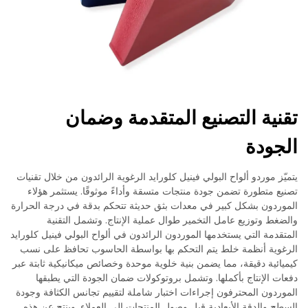
تقنية التصنيع المتقدمة وضمان
الجودة
يتميّز موردو ألواح البولي فينيل كلورايد الرغوية الرائدون من خلال تقنيات
تصنيع متطورة تضمن جودة منتجات متسقة وأداءً موثوقًا. يستثمر هؤلاء
الموردون بشكل كبير في معدات بثق حديثة تتحكم بدقة في درجة الحرارة
والضغط وتوزيع عامل التخمير طوال عملية الإنتاج. وتشمل التقنية
المتقدمة التي يستخدمها الموردون الرائدون في ألواح البولي فينيل كلورايد
الرغوية أنظمة خلط يتم التحكم بها بواسطة الحاسوب تحافظ على نسب
كيميائية دقيقة، مما يضمن بنية خلوية موحدة وخصائص ميكانيكية ثابتة عبر
دفعات الإنتاج بأكملها. وتشمل بروتوكولات ضمان الجودة التي يطبقها
الموردون المحترفون إجراءات اختبار شاملة لتقييم تجانس الكثافة وجودة
السطح والدقة الأبعادية قبل وصول المنتجات إلى العملاء. وينتج عن هذه