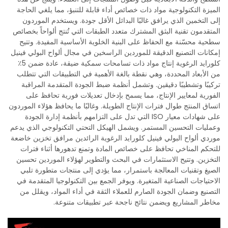
الميزة التكنولوجية مواد ذات خصائص أداء قابلة للتنبؤ، مما يلغي الحاجة
إلى التخمين الذي يرافق غالبًا البدائل الأقل جودة. ويستخدم الموردون
المتقدمون تقنية البثق المشترك متعدد الطبقات التي تُنتج ألواحاً بخصائص
سطحية محسّنة مع الحفاظ على البنية الخلوية الأساسية المفيدة. وتتيح
إمكانات التصنيع الدقيقة للموردين الراسخين في مجال ألواح البولي فينيل
كلورايد الرغوية إنتاج مواد ذات تسامحات سمكية ضيقة، عادة ضمن 5٪
من الأبعاد المحددة، وهي نقطة بالغة الأهمية في التطبيقات التي تتطلب
تركيبًا وتشطيبًا دقيقين. وتشمل أنظمة ضبط الجودة المتقدمة المراقبة
الفورية لمعايير الإنتاج، مما يسمح بإدخال تعديلات فورية تحافظ على
اتساق المنتج طوال فترات الإنتاج الطويلة. وغالبًا ما يحافظ هؤلاء الموردون
على شهادات معيار ISO التي تدل على التزامهم بأنظمة إدارة الجودة
وعمليات التحسين المستمر. ويشمل الهيكل التحتي التكنولوجي الذي يدعم
موردي ألواح البولي فينيل كلورايد الرغوية الرائدين مرافق تخزين خاضعة
للتحكم المناخي تحافظ على خصائص المادة وتمنع تدهورها أثناء فترات
التخزين. وتتيح الاستثمارات في البحث والتطوير لهؤلاء الموردين تحسين
الصيغ وتقنيات المعالجة باستمرار، مما يؤدي إلى منتجات متطورة تلبي
الاحتياجات الصناعية المتغيرة. ويوفر الجمع بين التكنولوجيا المتقدمة في
التصنيع وضمان الجودة الصارم للعملاء الثقة في أداء المواد، ويقلل من
مخاطر المشاريع ويضمن نتائج ناجحة عبر تطبيقات متنوعة.