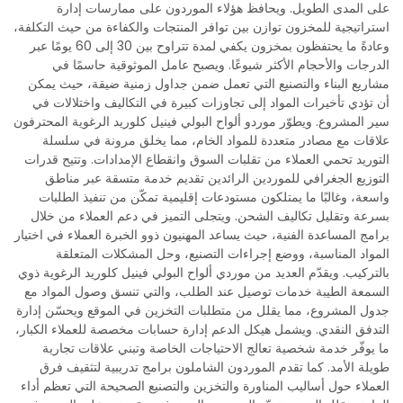
على المدى الطويل. ويحافظ هؤلاء الموردون على ممارسات إدارة
استراتيجية للمخزون توازن بين توافر المنتجات والكفاءة من حيث التكلفة،
وعادةً ما يحتفظون بمخزون يكفي لمدة تتراوح بين 30 إلى 60 يومًا عبر
الدرجات والأحجام الأكثر شيوعًا. ويصبح عامل الموثوقية حاسمًا في
مشاريع البناء والتصنيع التي تعمل ضمن جداول زمنية ضيقة، حيث يمكن
أن تؤدي تأخيرات المواد إلى تجاوزات كبيرة في التكاليف واختلالات في
سير المشروع. ويطوّر موردو ألواح البولي فينيل كلوريد الرغوية المحترفون
علاقات مع مصادر متعددة للمواد الخام، مما يخلق مرونة في سلسلة
التوريد تحمي العملاء من تقلبات السوق وانقطاع الإمدادات. وتتيح قدرات
التوزيع الجغرافي للموردين الرائدين تقديم خدمة متسقة عبر مناطق
واسعة، وغالبًا ما يمتلكون مستودعات إقليمية تمكّن من تنفيذ الطلبات
بسرعة وتقليل تكاليف الشحن. ويتجلى التميز في دعم العملاء من خلال
برامج المساعدة الفنية، حيث يساعد المهنيون ذوو الخبرة العملاء في اختيار
المواد المناسبة، ووضع إجراءات التصنيع، وحل المشكلات المتعلقة
بالتركيب. ويقدّم العديد من موردي ألواح البولي فينيل كلوريد الرغوية ذوي
السمعة الطيبة خدمات توصيل عند الطلب، والتي تنسق وصول المواد مع
جدول المشروع، مما يقلل من متطلبات التخزين في الموقع ويحسّن إدارة
التدفق النقدي. ويشمل هيكل الدعم إدارة حسابات مخصصة للعملاء الكبار،
ما يوفّر خدمة شخصية تعالج الاحتياجات الخاصة وتبني علاقات تجارية
طويلة الأمد. كما تقدم الموردون الشاملون برامج تدريبية لتثقيف فرق
العملاء حول أساليب المناورة والتخزين والتصنيع الصحيحة التي تعظم أداء