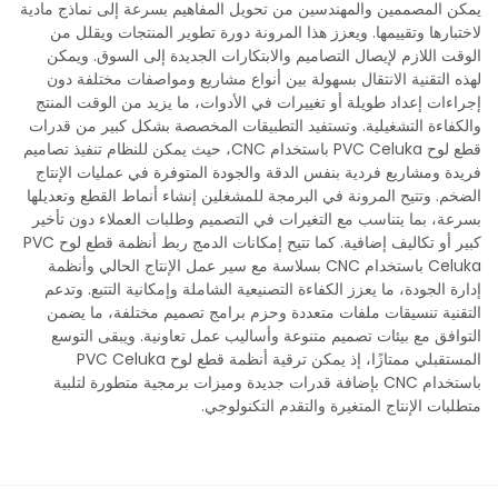
يمكن المصممين والمهندسين من تحويل المفاهيم بسرعة إلى نماذج مادية
لاختبارها وتقييمها. ويعزز هذا المرونة دورة تطوير المنتجات ويقلل من
الوقت اللازم لإيصال التصاميم والابتكارات الجديدة إلى السوق. ويمكن
لهذه التقنية الانتقال بسهولة بين أنواع مشاريع ومواصفات مختلفة دون
إجراءات إعداد طويلة أو تغييرات في الأدوات، ما يزيد من الوقت المنتج
والكفاءة التشغيلية. وتستفيد التطبيقات المخصصة بشكل كبير من قدرات
قطع لوح PVC Celuka باستخدام CNC، حيث يمكن للنظام تنفيذ تصاميم
فريدة ومشاريع فردية بنفس الدقة والجودة المتوفرة في عمليات الإنتاج
الضخم. وتتيح المرونة في البرمجة للمشغلين إنشاء أنماط القطع وتعديلها
بسرعة، بما يتناسب مع التغيرات في التصميم وطلبات العملاء دون تأخير
كبير أو تكاليف إضافية. كما تتيح إمكانات الدمج ربط أنظمة قطع لوح PVC
Celuka باستخدام CNC بسلاسة مع سير عمل الإنتاج الحالي وأنظمة
إدارة الجودة، ما يعزز الكفاءة التصنيعية الشاملة وإمكانية التتبع. وتدعم
التقنية تنسيقات ملفات متعددة وحزم برامج تصميم مختلفة، ما يضمن
التوافق مع بيئات تصميم متنوعة وأساليب عمل تعاونية. ويبقى التوسع
المستقبلي ممتازًا، إذ يمكن ترقية أنظمة قطع لوح PVC Celuka
باستخدام CNC بإضافة قدرات جديدة وميزات برمجية متطورة لتلبية
متطلبات الإنتاج المتغيرة والتقدم التكنولوجي.