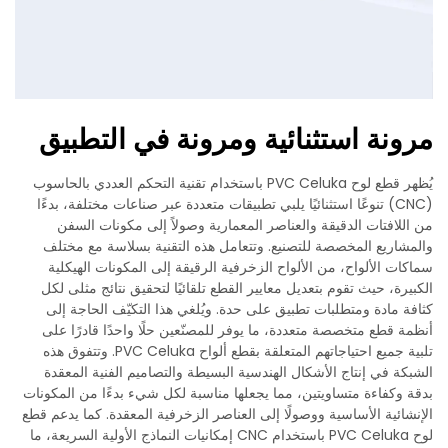
مرونة استثنائية ومرونة في التطبيق
يُظهر قطع لوح PVC Celuka باستخدام تقنية التحكم العددي بالحاسوب
(CNC) تنوعًا استثنائيًا يلبي تطبيقات متعددة عبر صناعات مختلفة، بدءًا
من اللافتات الدقيقة والعناصر المعمارية وصولاً إلى مكونات السفن
والمشاريع المخصصة للتصنيع. وتتعامل هذه التقنية بسلاسة مع مختلف
سماكات الألواح، من الألواح الزخرفية الرقيقة إلى المكونات الهيكلية
الكبيرة، حيث تقوم بتعديل معايير القطع تلقائيًا لتحقيق نتائج مثلى لكل
كثافة مادة ومتطلبات تطبيق على حدة. ويُلغي هذا التكيّف الحاجة إلى
أنظمة قطع متخصصة متعددة، ما يوفر للمصنّعين حلًا واحدًا قادرًا على
تلبية جميع احتياجاتهم المتعلقة بقطع ألواح PVC Celuka. وتتفوق هذه
الشبكة في إنتاج الأشكال الهندسية البسيطة والتصاميم الفنية المعقدة
بدقة وكفاءة متساويتين، مما يجعلها مناسبة لكل شيء بدءًا من المكونات
الإنشائية الأساسية ووصولًا إلى العناصر الزخرفية المعقدة. كما يدعم قطع
لوح PVC Celuka باستخدام CNC إمكانيات النماذج الأولية السريعة، ما