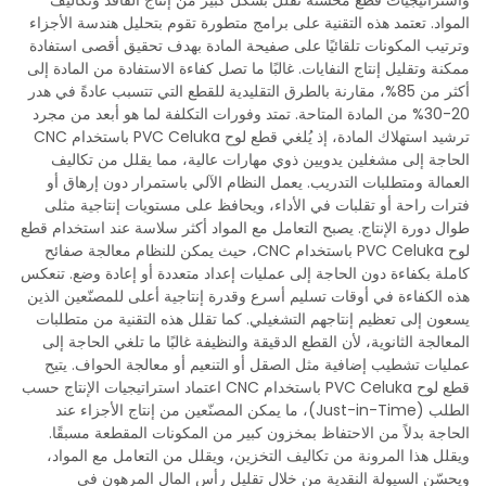
واستراتيجيات قطع مُحسّنة تقلل بشكل كبير من إنتاج الفاقد وتكاليف
المواد. تعتمد هذه التقنية على برامج متطورة تقوم بتحليل هندسة الأجزاء
وترتيب المكونات تلقائيًا على صفيحة المادة بهدف تحقيق أقصى استفادة
ممكنة وتقليل إنتاج النفايات. غالبًا ما تصل كفاءة الاستفادة من المادة إلى
أكثر من 85%، مقارنة بالطرق التقليدية للقطع التي تتسبب عادةً في هدر
20-30% من المادة المتاحة. تمتد وفورات التكلفة لما هو أبعد من مجرد
ترشيد استهلاك المادة، إذ يُلغي قطع لوح PVC Celuka باستخدام CNC
الحاجة إلى مشغلين يدويين ذوي مهارات عالية، مما يقلل من تكاليف
العمالة ومتطلبات التدريب. يعمل النظام الآلي باستمرار دون إرهاق أو
فترات راحة أو تقلبات في الأداء، ويحافظ على مستويات إنتاجية مثلى
طوال دورة الإنتاج. يصبح التعامل مع المواد أكثر سلاسة عند استخدام قطع
لوح PVC Celuka باستخدام CNC، حيث يمكن للنظام معالجة صفائح
كاملة بكفاءة دون الحاجة إلى عمليات إعداد متعددة أو إعادة وضع. تنعكس
هذه الكفاءة في أوقات تسليم أسرع وقدرة إنتاجية أعلى للمصنّعين الذين
يسعون إلى تعظيم إنتاجهم التشغيلي. كما تقلل هذه التقنية من متطلبات
المعالجة الثانوية، لأن القطع الدقيقة والنظيفة غالبًا ما تلغي الحاجة إلى
عمليات تشطيب إضافية مثل الصقل أو التنعيم أو معالجة الحواف. يتيح
قطع لوح PVC Celuka باستخدام CNC اعتماد استراتيجيات الإنتاج حسب
الطلب (Just-in-Time)، ما يمكن المصنّعين من إنتاج الأجزاء عند
الحاجة بدلاً من الاحتفاظ بمخزون كبير من المكونات المقطعة مسبقًا.
ويقلل هذا المرونة من تكاليف التخزين، ويقلل من التعامل مع المواد،
ويحسّن السيولة النقدية من خلال تقليل رأس المال المرهون في