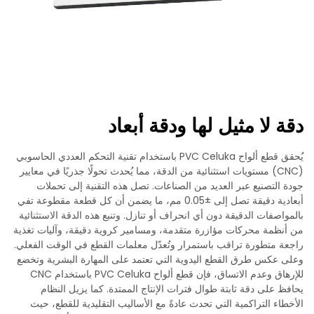
دقة لا مثيل لها ودقة أبعاد
يُحقق قطع ألواح PVC Celuka باستخدام تقنية التحكم العددي الحاسوبي
(CNC) مستويات استثنائية من الدقة، مما يُحدث تحولًا جذريًا في معايير
جودة التصنيع عبر العديد من الصناعات. تصل هذه التقنية إلى تحملات
أبعادية دقيقة تصل إلى ±0.05 مم، ما يضمن أن كل قطعة مقطوعة تفي
بالمواصفات الدقيقة دون أي انحراف أو تنازل. وتنبع هذه الدقة الاستثنائية
من أنظمة محركات مؤازرة متقدمة، ومسامير كروية دقيقة، وآليات تغذية
راجعة متطورة تراقب باستمرار وتُعدّل معلمات القطع في الوقت الفعلي.
وعلى عكس طرق القطع اليدوية التي تعتمد على المهارة البشرية وتخضع
للإرهاق وعدم الاتساق، فإن قطع ألواح PVC Celuka باستخدام CNC
يحافظ على دقة ثابتة طوال فترات الإنتاج الممتدة. كما يزيل النظام
الأخطاء التراكمية التي تحدث عادةً مع الأساليب التقليدية للقطع، حيث