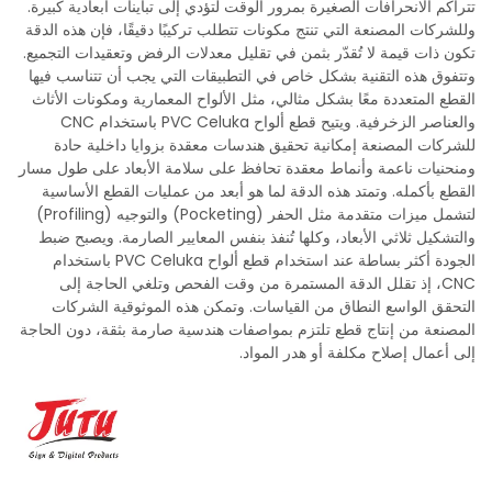
تتراكم الانحرافات الصغيرة بمرور الوقت لتؤدي إلى تباينات أبعادية كبيرة.
وللشركات المصنعة التي تنتج مكونات تتطلب تركيبًا دقيقًا، فإن هذه الدقة
تكون ذات قيمة لا تُقدّر بثمن في تقليل معدلات الرفض وتعقيدات التجميع.
وتتفوق هذه التقنية بشكل خاص في التطبيقات التي يجب أن تتناسب فيها
القطع المتعددة معًا بشكل مثالي، مثل الألواح المعمارية ومكونات الأثاث
والعناصر الزخرفية. ويتيح قطع ألواح PVC Celuka باستخدام CNC
للشركات المصنعة إمكانية تحقيق هندسات معقدة بزوايا داخلية حادة
ومنحنيات ناعمة وأنماط معقدة تحافظ على سلامة الأبعاد على طول مسار
القطع بأكمله. وتمتد هذه الدقة لما هو أبعد من عمليات القطع الأساسية
لتشمل ميزات متقدمة مثل الحفر (Pocketing) والتوجيه (Profiling)
والتشكيل ثلاثي الأبعاد، وكلها تُنفذ بنفس المعايير الصارمة. ويصبح ضبط
الجودة أكثر بساطة عند استخدام قطع ألواح PVC Celuka باستخدام
CNC، إذ تقلل الدقة المستمرة من وقت الفحص وتلغي الحاجة إلى
التحقق الواسع النطاق من القياسات. وتمكن هذه الموثوقية الشركات
المصنعة من إنتاج قطع تلتزم بمواصفات هندسية صارمة بثقة، دون الحاجة
إلى أعمال إصلاح مكلفة أو هدر المواد.