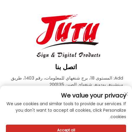
اتصل بنا
Add: المستوى 18، برج شنغهاي للمعلومات، رقم 1403، طريق
مينشينغ، بودونغ، شنغهاي الصين 200135
الهاتف:
+86-21-33927426
We value your privacy
البريد الإلكتروني:
[email protected]
We use cookies and similar tools to provide our services. If
you don't want to accept all cookies, click Personalize
cookies.
حقوق الطبع والنشر © 2026 شركة JUTU لتكنولوجيا المواد الجديدة
المحدودة جميع الحقوق محفوظة. -
سياسة الخصوصية
Accept all