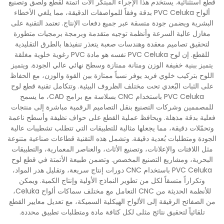
قطع استثنائية. يستخدم هذا الإجراء المبتكر آلات أتمتة لقطع ولصق وتصنيع
ألواح PVC Celuka بدقة وفقاً للمواصفات الدقيقة، مما يلغي الأخطاء
البشرية ويضمن جودة متسقة عبر جميع دفعات الإنتاج. تعتمد التقنية على
مغازل عالية السرعة وأنظمة توجيه متقدمة وبرمجة برمجيات متطورة
لتحقيق تصاميم معقدة وهندسات صعبة يتعذر تنفيذها بالطرق التقليدية
للقطع. إن لوح PVC Celuka نفسه هو مادة PVC رغوية خلوية مغلقة
يتميز ببنية خفيفة الوزن ومتانة ممتازة وسطح نهائي عالي الجودة. ويتميز
اللوح بتركيب خلوي فريد يوفر نسباً ممتازة بين القوة والوزن، مع الحفاظ
على الثبات البُعدي تحت مختلف الظروف البيئية. وتتكامل تقنية قطع لوح
PVC Celuka باستخدام CNC بسلاسة مع برامج CAD، ما يسمح
للمصممين وشركات التصنيع بنقل التصاميم الرقمية مباشرة إلى منتجات
فعلية بدقة مذهلة. ويحافظ عملية القطع على حواف نظيفة وأسطح ناعمة
وتحمّلات دقيقة، مما يجعلها مثالية للتطبيقات التي تتطلب تشطيبات عالية
الجودة ومتطلبات بُعدية دقيقة. وتشمل هذه التقنية قطاعات صناعية متنوعة
مثل اللافتات والإعلانات، وتصنيع الأثاث، والعناصر المعمارية، والتطبيقات
البحرية، ومشاريع التصنيع المخصص. وتضمن طبيعة الأتمتة في قطع لوح
PVC Celuka باستخدام CNC دورات إنتاج سريعة، وتقليل هدر المواد،
وتكراراً متسقاً لكل من تطوير النماذج الأولية وإنتاج الكمية. ويمكن
للأنظمة الحديثة من CNC التعامل مع مختلف سماكات ألواح Celuka،
من الصفائح الرقيقة إلى الألواح الهيكلية السميكة، مع تعديل معايير القطع
تلقائياً لتحقيق نتائج مثلى لكل كثافة مادة ومتطلبات تطبيق محددة.