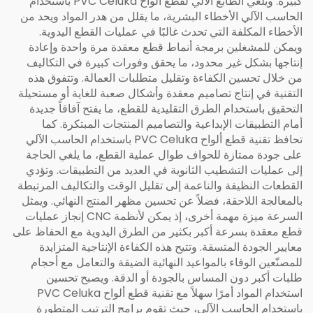
كبيرة. ويُلغي الطابع الآلي لقطع ألواح PVC Celuka باستخدام
الحاسب الآلي الأخطاء البشرية، ما يقلل من هدر المواد ويحد من
الأخطاء المكلفة التي تحدث غالبًا في عمليات القطع اليدوية.
ويمكن للمشغلين برمجة أنماط قطع معقدة مرة واحدة وإعادة
إنتاجها بشكل غير محدود، ما يحقق وفورات كبيرة في التكاليف
من خلال تحسين الكفاءة وتقليل متطلبات العمالة. وتتفوق هذه
التقنية في إنتاج تصاميم معقدة وأشكال صعبة للغاية أو مستحيلة
التحقيق باستخدام الطرق التقليدية للقطع، ما يفتح آفاقاً جديدة
أمام التطبيقات الإبداعية والتصاميم المنتجات المبتكرة. كما
تحافظ تقنية قطع ألواح PVC Celuka باستخدام الحاسب الآلي
على جودة ممتازة للحواف طوال عملية القطع، ما يلغي الحاجة
إلى عمليات التشطيب الثانوية في العديد من التطبيقات. وتؤدي
القطعات النظيفة والناعمة إلى تقليل الوقت والتكاليف المرتبطة
بالمعالجة اللاحقة، فضلاً عن تحسين مظهر المنتج النهائي. ويمثل
السرعة ميزة مهمة أخرى، إذ يمكن لأنظمة CNC إنجاز عمليات
قطع معقدة بسرعة أكبر بكثير من الطرق اليدوية مع الحفاظ على
معايير الجودة المتسقة. وتتيح هذه الكفاءة الإنتاجية المتزايدة
للمصنّعين الوفاء بالمواعيد النهائية الضيقة والتعامل مع أحجام
طلبات أكبر دون المساس بالجودة أو الدقة. ويصبح تحسين
استخدام المواد أمرًا سهلاً مع تقنية قطع ألواح PVC Celuka
باستخدام الحاسب الآلي، حيث تقوم برامج الترتيب المتطورة