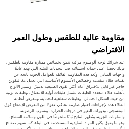
مقاومة عالية للطقس وطول العمر
الافتراضي
عند شرائك لوحة ألومنيوم مركبة تتمتع بخصائص ممتازة مقاومة للطقس،
فإنك تحصل على حماية استثنائية ضد التحديات البيئية التي تهدد عادةً
واجهات المباني. وتُعد هذه المقاومة الفائقة للعوامل الجوية ناتجة عن
تقنيات طلاء متقدمة وخصائص الألمنيوم الأساسية التي تعمل معًا لتكوين
حاجز غير قابل للاختراق أمام أكثر القوى الطبيعية تدميرًا. وتتميز الألواح
بأنظمة طلاء متعددة الطبقات تشمل طبقات أولية للالتصاق، وطبقات لونية
من حيث الشكل الجمالي، وطبقات سطحية للحماية. وتتعرض أنظمة
الطلاء هذه لإجراءات اختبار صارمة تحاكي عقودًا من التعرض للإشعاع فوق
البنفسجي، ودورات التغير في درجات الحرارة، وتسرب الرطوبة،
والملوثات الجوية. وتُظهر النتائج ثباتًا ملحوظًا في اللون وسلامة السطح،
وهو ما يفوق بكثير المواد التقليدية المستخدمة في البناء. كما تسهم صفائح
الألمنيوم الخارجية في الحماية الإضافية من خلال الطبقة الأكسيدية