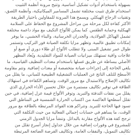
بسهولة باستخدام أدوات تشكيل أساسية. وتتيح مرونة أنظمة التثبيت
استخدام طرق تثبيت مختلفة تشمل المسامير الميكانيكية، وأنظمة اللصق،
وتقنيات الزجاج الهيكلي. ويسمح هذا المرونة للمقاولين باختيار الطريقة
الأكثر كفاءة لكل مرحلة من مراحل المشروع مع الحفاظ على السلامة
الهيكلية وحماية الطقس. كما يمكن للألواح التكيف مع مواد داعمة مختلفة
تشمل الهياكل الفولاذية، والجدران الخرسانية، والبناء الخشبي، ما يوفر
إمكانات تطبيق عالمية. وتظهر مزايا تكلفة الصيانة فور التركيب وتستمر
طوال عمر تشغيل المبنى. ولا تتطلب الألواح أي طلاء دوري أو صبغ أو
علاجات واقية تستهلك ميزانيات الصيانة للمواد التقليدية. ويُعاد المظهر
الأصلي ببساطة عن طريق غسلها باستخدام معدات التنظيف القياسية، ما
يلغي الحاجة إلى إجراءات صيانة متخصصة أو معدات إضافية. وتتم مقاومة
الأسطح للتلف الناتج عن العمليات التشغيلية الطبيعية للمباني، ما يقلل من
تكاليف الإصلاح والاستبدال مع مرور الوقت. وتساهم الكفاءة في استهلاك
الطاقة في توفير تكاليف مستمرة من خلال تحسين الأداء الحراري الذي
يقلل من نفقات التدفئة والتبريد. وتوفر الألواح قيمة عزل إضافية، في حين
تقلل أسطحها العاكسة من اكتساب الحرارة الشمسية في المناطق التي
تسود فيها الحاجة للتبريد. وتتراكم هذه الفوائد المرتبطة بالطاقة مع مرور
الوقت، ما يساهم في حسابات إجمالي الفعالية من حيث التكلفة التي
ترجح كفة هذه الألواح مقارنة بالبدائل. وتنشأ مزايا الجدول الزمني
للمشروع في وفورات إضافية من خلال جداول إنجاز أسرع تقلل من
تكاليف التمويل، والنفقات العامة، وتكاليف الفرصة الضائعة المرتبطة