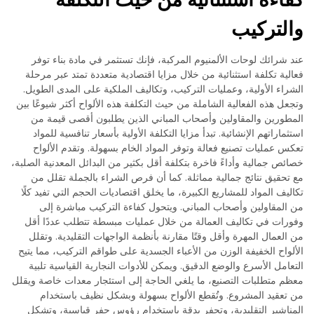
والتركيب
عند شرائك لوحات الألمنيوم المركبة، فإنك تستثمر في مادة بناء توفر
فعالية تكلفة استثنائية من خلال مزايا اقتصادية متعددة تمتد عبر مرحلة
الشراء الأولية، وعمليات التركيب، وتكاليف الملكية على المدى الطويل.
وتجعل هذه الفعالية الشاملة من حيث التكلفة هذه الألواح أكثر شيوعًا بين
المطورين والمقاولين وأصحاب المباني الذين يطلبون أقصى قيمة من
استثماراتهم الإنشائية. تبدأ مزايا التكلفة الأولية بأسعار تنافسية للمواد
تعكس عمليات تصنيع فعالة وتوفر المواد الخام بسهولة. وتقدم الألواح
خصائص جمالية وأداءً فاخرة بتكلفة أقل بكثير من البدائل المعدنية الصلبة،
مع تحقيق نتائج جمالية مماثلة. كما أن فرص الشراء بالجملة تقلل من
تكاليف المواد للمشاريع الكبيرة، ما يخلق اقتصاديات الحجم التي تفيد كلًا
من المقاولين وأصحاب المباني. ويتحول كفاءة التركيب مباشرة إلى
وفورات في تكاليف العمالة من خلال عمليات مبسطة تتطلب عددًا أقل
من العمال المهرة وأقل وقتًا مقارنة بأنظمة الواجهات التقليدية. وتقلل
الألواح الخفيفة الوزن من الأعباء الجسدية على طواقم التركيب، مما يتيح
التعامل الأسرع والوضع الدقيق. ويمكن للأدوات النجارية القياسية تلبية
معظم متطلبات التصنيع، ما يلغي الحاجة إلى استئجار معدات خاصة ويقلل
من تعقيد المشروع. وتُقطع الألواح بسهولة وبشكل نظيف باستخدام
المناشير التقليدية، وتحفر بدقة باستخدام رؤوس حفر قياسية، وتشكل