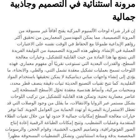
مرونة استثنائية في التصميم وجاذبية
جمالية
إن قرار شراء لوحات الألمنيوم المركبة يفتح آفاقاً غير مسبوقة من
المرونة التصميمية، مما يمكن المهندسين المعماريين من تحقيق أكثر
رؤاهم الإبداعية طموحًا مع الحفاظ في الوقت نفسه على الاعتبارات
العملية في الإنشاء. وتظهر هذه المرونة التصميمية من التوليفة الفريدة
التي يتمتع بها هذا المادة من حيث القابلية للتشكيل، وخيارات معالجة
السطح، والقدرات البعدية التي تستوعب تقريبًا أي مفهوم معماري. فهذه
اللوحات تسمح بعمليات تشكيل معقدة تشمل الثني، والطي، والانحناء، ما
يؤدي إلى إنشاء واجهات مباني ديناميكية لا يمكن تحقيقها باستخدام المواد
التقليدية. كما تتيح تقنيات التصنيع الحديثة ثنيات دقيقة بنصف قطر محدد،
ومنحنيات مركبة، وأنماط هندسية معقدة تحوّل الأسطح المسطحة إلى
عناصر معمارية نحتية. وتمكن هذه القابلية للتشكيل من تركيب اللوحات
بشكل مستمر عبر الزوايا والانتقالات، ما يقلل من وجود الوصلات التي قد
تعطل الاستمرارية البصرية أو تهدد الحماية من العوامل الجوية. كما توفر
خيارات معالجة السطح إمكانيات جمالية لا حدود لها من خلال تقنيات الطلاء
المتقدمة وعمليات التشطيب. وتتيح إمكانات الطباعة الرقمية إعادة إنتاج
الصور الفوتوغرافية، وتصاميم الحبوب الخشبية، وقوام الحجر، والرسومات
المخصصة بدقة ومتانة استثنائيتين. وتشكل التشطيبات المسحوقة مظهراً