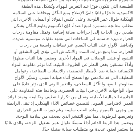
الطبيعية التي تتكون فورًا عند التعرض للهواء. وتُشكل هذه الطبقة
الأكسيدية حاجزًا وقائيًا ذاتيّ الإصلاح يمنع التآكل ويحافظ على السلامة
الهيكلية طوال عمر اللوحة. وعلى عكس الفولاذ أو المعادن الأخرى التي
تتطلب معالجة مستمرة لمنع الصدأ، فإن الألمنيوم يقاوم التآكل بشكل
طبيعي دون الحاجة إلى إجراءات صيانة إضافية. وتمثل مقاومة درجات
الحرارة ميزة حاسمة في المناخات التي تشهد تقلبات موسمية شديدة.
وتُحافظ الألواح على الثبات البُعدي عبر نطاقات واسعة من درجات
الحرارة، مما يمنع دورات التمدد والانكماش التي تؤدي إلى التشقق أو
التشوه أو فشل الوصلات في المواد الأخرى. ويضمن هذا الثبات مظهرًا
وأداءً متسقين بغض النظر عن الظروف البيئية. كما توفر مقاومة المواد
الكيميائية حماية ضد الأمطار الحمضية، والانبعاثات الصناعية، وعوامل
التنظيف التي قد تتلامس مع السطح أثناء صيانة المبنى. وتتميّز الألواح
بمقاومتها للبقع، والتآكل السطحي، والتغير اللوني الذي يؤثر عادةً على
مواد الواجهات الأخرى في البيئات الحضرية. وتحافظ هذه المقاومة على
الجاذبية الجمالية الأصلية، وتقلل من تكرار التنظيف وتكاليفه. وتمتد فوائد
العمر الافتراضي الطويل لتتضمن خصائص الأداء الهيكلي. إذ تبقى الرابطة
بين وجهي الألمنيوم ومادة القلب سليمة رغم دورات التغير الحراري
وتعريضها للرطوبة، مما يمنع التقشر الذي يضعف من سلامة اللوحة.
ويضمن هذا الربط الدائم أداءً متسقًا طوال عمر تشغيل اللوحة، والذي غالبًا
ما يستمر لعقود عديدة مع متطلبات صيانة ضئيلة جدًا.