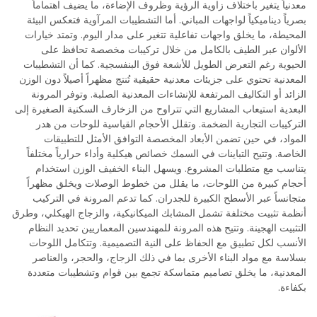
معدنياً يتغير باختلاف زاوية الرؤية وظروف الإضاءة، ما يضيف اهتماماً
بصرياً ديناميكياً لواجهات المباني. أما التشطيبات المرآوية فتعكس البيئة
المحيطة، ما يخلق واجهات تفاعلية تتغير على مدار اليوم. وتمتد خيارات
الألوان عبر الطيف بالكامل من خلال تركيبات مخصصة تحافظ على
الحيوية رغم التعرض الطويل للأشعة فوق البنفسجية. كما أن التشطيبات
المعدنية تحتوي على جزيئات معدنية حقيقية تُنتج مظهراً أصيلاً دون الوزن
الزائد أو التكاليف المرتفعة للإنشاءات المعدنية الصلبة. وتوفر المرونة
البعدية استيعاب المشاريع التي تتراوح من الزخارف السكنية الصغيرة إلى
التركيبات التجارية الضخمة. وتقلل الأحجام القياسية للوحات من هدر
المواد، في حين تضمن الأبعاد المخصصة التوافق الأمثل للتطبيقات
الخاصة. وتتيح التباينات في السمك خصائص هيكلية وأداء حرارياً مختلفاً
يتناسب مع متطلبات المشروع. ويسهل البناء الخفيف الوزن استخدام
أحجام كبيرة من اللوحات، ما يقلل من خطوط الوصلات ويخلق مظهراً
متجانساً عبر الأسطح الكبيرة للجدران. كما تدعم المرونة في التركيب
أنظمة تثبيت مختلفة تشمل المشابك الميكانيكية، والزجاج الهيكلي، وطرق
التثبيت الهجينة. وتتيح هذه المرونة للمهندسين المعماريين تحديد النظام
الأنسب لكل تطبيق مع الحفاظ على النية التصميمية. وتتكامل اللوحات
بسلاسة مع مواد البناء الأخرى بما في ذلك الزجاج، والحجر، والعناصر
المعدنية، ما يخلق تصاميم متماسكة تجمع بين قوام وتشطيبات متعددة
بكفاءة.