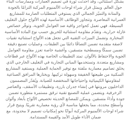
بشكل استثنائي، وقد أحدثت ثورة في تصميم العمارات وممارسات البناء
حول العالم. ويمثل قرار شراء لوحات الألمنيوم المركبة التزامًا بالجودة
والمتانة والتميّز الجمالي الذي يستوفي المتطلبات الصارمة للمشاريع
العمرانية المعاصرة. وتتجاوز الوظائف الأساسية لهذه الألواح حلول التغليف
البسيطة. فهي تعمل كحواجز واقية ضد العوامل الجوية، وتوفّر خصائص
عازلة حرارية، وتقدّم مقاومة استثنائية للحريق حسب نوع المادة الأساسية
المختارة. وتشمل الميزات التقنية التي تجعل هذه الألواح استثنائية تقنيات
لاصقة متقدمة تضمن التصاقًا دائمًا بين الطبقات، وعمليات تصنيع دقيقة
تضمن سمكًا ومسطحية متسقين، وأغشية خاصة تعزز مقاومة العوامل
الجوية والاحتفاظ بالألوان. تمتد التطبيقات الخاصة بهذه الألواح عبر قطاعات
ومشاريع متعددة. وتستخدمها المباني التجارية في التغليف الخارجي الذي
يخلق تصاميم معمارية ملفتة مع توفير الحماية العملية. ويستفيد المشاريع
السكنية من طبيعتها الخفيفة وسهولة تركيبها. ويختارها المرافق الصناعية
لمقاومتها الكيميائية واحتياجاتها المنخفضة للصيانة. ويُقدّر المصممون
الداخليون مرونتها في إنشاء جدران بارزة، وتطبيقات الأسقف، والعناصر
الزخرفية. ويتضمن عملية التصنيع تقنية ترقق مستمرة متطورة تضمن
جودة وأداءً متسقين. ويمكن للمصانع الحديثة تخصيص الألواح بأبعاد وألوان
وأسطح محددة، مما يجعلها مناسبة لأي رؤية معمارية تقريبًا. ويتيح قرار
شراء لوحات الألمنيوم المركبة أبوابًا نحو إمكانيات تصميم لا محدودة، مع
ضمان الأداء طويل الأمد والقيمة المستدامة.