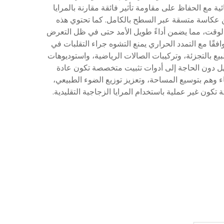
ائص عاكسة استثنائية مع الحفاظ على مقاومة تأثير فائقة مقارنة بالمرايا
ضمن عكاسة متسقة عبر السطح بالكامل. كما تحتوي هذه
رار والتدهور بمرور الوقت، مما يضمن أداءً طويل الأمد حتى في ظل التعرض
ًا مع التمدد الحراري يمنع التشوه جراء التقلبات في
ريليكية مقاس 12 × 24 بسماكة 1/8 الزينة المعمارية، وعروض البيع بالتجزئة، وتركيبات الصالات الرياضية، واستوديوهات
سهل دون الحاجة إلى أدوات تثبيت متخصصة تكون عادة
لزجاجية. وغالبًا ما يستخدم المصممون الداخليون صفيحة المرايا الأكريليكية مقاس 12 × 24 بسماكة 1/8 لإنشاء وهم بتوسيع المساحة، وتعزيز توزيع الضوء الطبيعي،
ون غير عملية باستخدام المرايا الزجاجية التقليدية.