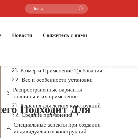
Содержание
Понимание Акриловый лист Размеры
е
Новости
Свяжитесь с нами
для оптимальной производительности
дисплея
Основные факторы при выборе
толщины акрилового листа
Размер и Применение Требования
Вес и особенности установки
Распространенные варианты
толщины и их применение
его Подходит Для
Решения для легких конструкций
Средние применения
Специальные аспекты при создании
индивидуальных конструкций