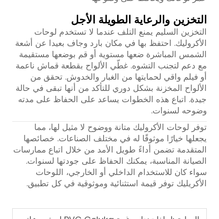
التخزين والرعاية الطويلة الأجل
التخزين السليم يمنع التلف عندما لا تستخدم لوحات
الأكروليك. احتفظ بها في مكان بارد وجاف بعيدا عن أشعة
الشمس المباشرة ضعها مستوية أو قم بوضعها مستقيمة
مع دعم لتجنب التشوه. غطّي الألواح بقطعة قماش ناعمة
أو فيلم واقي لحمايتها من الغبار والخدوش. تحقق من
الألواح المخزنة بشكل دوري للتأكد من أنها تبقى في حالة
جيدة. اتباع هذه الخطوات يساعد على الحفاظ على مدته
وضوحه لسنوات.
توفر لوحات الأكروليك متانة ووضوح لا مثيل لها، مما
يجعلها خيارًا موثوقًا له في مختلف الصناعات. خصائصها
المتقدمة تضمن أداءً طويل الأمد من خلال اتباع ممارسات
الصيانة المناسبة، يمكنك الحفاظ على جودتها لسنوات.
سواء كان للاستخدام الداخلي أو الخارجي، اللوحات
الأكريليك توفر قيمة استثنائية وموثوقية في كل تطبيق.