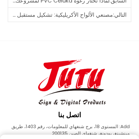
السابق:
لماذا تختار رغوة PVC Celuka لمشروعك التالي
التالي:
مصنعي الألواح الأكريليكية: تشكيل مستقبل البلاستيك
اتصل بنا
Add: المستوى 18، برج شنغهاي للمعلومات، رقم 1403، طريق
مينشينغ، بودونغ، شنغهاي الصين 200135