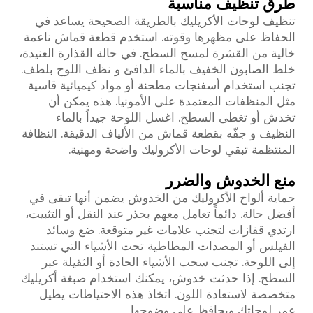
طرق تنظيف مناسبة
تنظيف لوحات الأكريليك بالطريقة الصحيحة يساعد في
الحفاظ على مظهرها وقوته. استخدم قطعة قماش ناعمة
خالية من القشرة لمسح السطح. في حالة القذارة العنيدة،
خلط الصابون الخفيف بالماء الدافئ و نظف اللوح بلطف.
تجنب استخدام أسفنجات مطحنة أو مواد كيميائية قاسية
مثل المنظفات المعتمدة على الأمونيا. هذه يمكن أن
تخدش أو تغطى السطح. اغسل اللوحة جيداً بالماء
النظيف و جفّه بقطعة قماش من الألياف الدقيقة. النظافة
المنتظمة تبقي لوحات الأكروليك واضحة ومهنية.
منع الخدوش والضرر
حماية ألواح الأكروليك من الخدوش يضمن أنها تبقى في
أفضل حالة. دائماً تعامل معهم بحذر عند النقل أو التثبيت،
ارتدي قفازات لتجنب علامات غير متوقعة. ضع وسائد
الفيلس أو المصدات المطاطية تحت الأشياء التي تستند
إلى اللوحة. تجنب سحب الأشياء الحادة أو الثقيلة عبر
السطح. إذا حدثت خدوش، يمكنك استخدام صبغة أكريليك
متخصصة لاستعادة اللون. اتخاذ هذه الاحتياطات يطيل
عمر لوحاتك ويحافظ على وضوحها