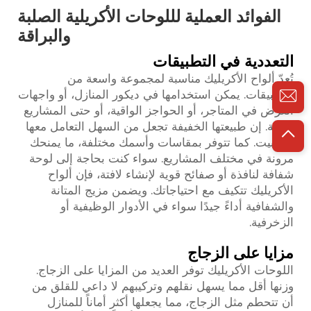
الفوائد العملية لللوحات الأكريلية الصلبة
والبراقة
التعددية في التطبيقات
تُعدّ ألواح الأكريليك مناسبة لمجموعة واسعة من
التطبيقات. يمكن استخدامها في ديكور المنازل، أو واجهات
العرض في المتاجر، أو الحواجز الواقية، أو حتى المشاريع
الفنية. إن طبيعتها الخفيفة تجعل من السهل التعامل معها
والتثبيت. كما تتوفر بمقاسات وأسمك مختلفة، ما يمنحك
مرونة في مختلف المشاريع. سواء كنت بحاجة إلى لوحة
شفافة لنافذة أو صفائح قوية لإنشاء لافتة، فإن ألواح
الأكريليك تتكيف مع احتياجاتك. ويضمن مزيج المتانة
والشفافية أداءً جيدًا سواء في الأدوار الوظيفية أو
الزخرفية.
مزايا على الزجاج
اللوحات الأكريليك توفر العديد من المزايا على الزجاج.
وزنها أقل مما يسهل نقلهم وتركيبهم لا داعي للقلق من
أن تتحطم مثل الزجاج، مما يجعلها أكثر أماناً للمنازل