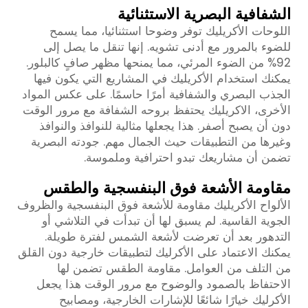
الشفافية البصرية الاستثنائية
اللوحات الأكريليك توفر وضوحا استثنائيا، مما يسمح
للضوء بالمرور مع أدنى تشويه. إنها تنقل ما يصل إلى
92% من الضوء المرئي، مما يمنحها مظهر صافٍ كالبلور.
يمكنك استخدام الأكريليك في المشاريع التي يكون فيها
الجذب البصري والشفافية أمرًا حاسمًا. على عكس المواد
الأخرى، الاكريليك يحتفظ بروحه الشفافة مع مرور الوقت
دون أن يصبح أصفر. هذا يجعلها مثالية للنوافذ والنوافذ
وغيرها من التطبيقات حيث الجمال مهم. جودته البصرية
تضمن أن مشاريعك تبدو احترافية وملموسة.
مقاومة الأشعة فوق البنفسجية والطقس
الألواح الأكريليك مقاومة للأشعة فوق البنفسجية والظروف
الجوية القاسية. لم يسبق لها أن تبدأت في التلاشي أو
التدهور بعد أن تعرضت لأشعة الشمس لفترة طويلة.
يمكنك الاعتماد على الأكرليك لتطبيقات خارجية دون القلق
من التلف من العوامل. مقاومة الطقس تضمن لها
الاحتفاظ بالصمود والوضوح مع مرور الوقت هذا يجعل
الأكرليك خيارًا شائعًا للإشارات الخارجية، ومصابيح