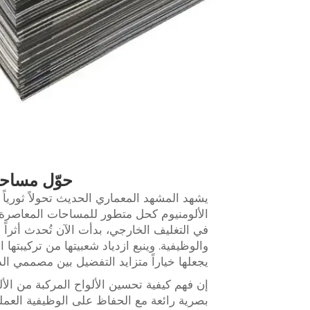
حوّل مساحات
يشهد المشهد المعماري الحديث تحولاً ثورياً
الألومنيوم كحل متطور للمساحات المعاصرة. ه
في التغليف الخارجي، بدأت الآن تُحدث أثراً ف
والوظيفية. وينبع ازدياد شعبيتها من تركيبتها 
يجعلها خياراً متزايد التفضيل بين مصممي ال
إن فهم كيفية تحسين الألواح المركبة من الأل
بصرية رائعة مع الحفاظ على الوظيفية العملي