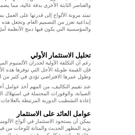
والعناصر الثابتة الأخرى بدقة عالية، مما يضمن 
تمتد مرونة الألواح إلى قدرتها على العمل ب
إبداعية تعزز من التصميم العام. وتجعل هذه الق
والمؤسسية التي يكون فيها دمج الأنظمة أمرًا 
تحليل الاستثمار الأولي
رغم أن التكلفة الأولية لجدران الألمنيوم ال
فإن القيمة طويلة الأجل التي توفرها هذه الأل
وطول عمرها الافتراضي تؤدي في كثير من الأ
عند تقييم التكاليف، من المهم أخذ عوامل أ
الصيانة، والوفورات المحتملة في استهلاك ا
إعادة التشطيب الدورية المرتبطة بالعلاجات ا
عوامل العائد على الاستثمار
يمكن أن يستحوذ الاستثمار في ألواح الألومن
يزيد المظهر الحديث والمتانة للوحات من قيمة ا
وقلة الصيانة بشكل كبير. قد تسهم خصائص ك