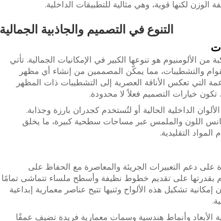
ة الوزن لكنها قوية، وهي مثالية للتطبيقات الداخلية.
التنوع في التصميم والجاذبية الجمالية
ات
بة من الألومنيوم هو تنوعها الكبير في الإمكانيات الجمالية. تأتي
قوام والتشطيبات، مما يمكّن المصممين من إنشاء أي مظهر
اعمة التي تعكس الأناقة العصرية إلى التشطيبات ذات المظهر
ون خيارات التصميم فعلاً لا محدودة.
وان الداخلية الحالية أو لتُستخدم كجدران بارزة وجذابة.
جانس اللون والملمس عبر مساحات سطحية كبيرة، ما يخلق
المواد التقليدية.
ة على دعم التعبيرات الجريئة والمعاصرة مع الحفاظ على
نيوم بقدرتها على تقديم خطوط نظيفة وأسطح ملساء تتماشى تمامًا
مكانية تشكيل هذه الألواح وثنيها تتيح عناصر معمارية إبداعية
ة.
ثية الأبعاد وأنماط هندسية وسمات معمارية فريدة تضيف عمقًا