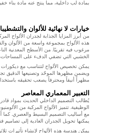
بمادة لب داخلية، مما ينتج عنه مادة بناء خفيف
خيارات لا نهائية للألوان والتشطيب
من أبرز المزايا الجذابة لجدران الألواح المرك
هذه الألواح بمجموعة واسعة من الألوان وال
مرغوب فيه تقريبًا. من الأسطح المعدنية الن
الخشبي التي تضفي الدفء على المساحات، تك
يمكن تخصيص الألواح لتتناسب مع ديكورات الأل
ويضمن مظهرها الموحّد وتصنيعها الدقيق ت
مظهراً أنيقاً ومحترفاً يصعب تحقيقه باستخدام 
التعبير المعماري المعاصر
يُطالب التصميم الداخلي الحديث بمواد قادر
الوظيفية. تتميز الألواح المركبة من الألوم
مع أساليب التصميم البسيط والعصري. كما أن إ
يمكنها تحويل الجدران العادية إلى تصاميم فني
يمكن هندسة هذه الألواح لإنشاء تأثيرات ثلا