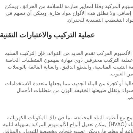
لمنيوم المركبة وفقًا لمعايير صارمة للسلامة من الحرائق، ويمكن
إضافي. ولا تطلق هذه الألواح مواد ضارة، ويمكن أن تسهم في
اد التشطيب التقليدية للجدران.
عملية التركيب والاعتبارات التقنية
لألمنيوم المركب تقدم العديد من الفوائد، فإن التركيب السليم
ب عملية التركيب محترفين ذوي مهارة يفهمون المتطلبات الخاصة
لتثبيت المناسبة، والقطع الدقيق، والعناية الفائقة بالوصلات
ن العيوب.
ية أو كجزء من البناء الجديد، مما يجعلها متعددة الاستخدامات
سواء. وتقلل طبيعتها الخفيفة الوزن من متطلبات الأحمال
يب.
دمج مع أنظمة البناء المختلفة، بما في ذلك المكونات الكهربائية
والإضاءة ونظام التدفئة والتهوية وتكييف الهواء (HVAC). يمكن تعديل ألواح الألومنيوم المركبة بسهولة لتلبية
ئية أو مظهرها. ويمكن تصنيع فتحات مخصصة للتبديل، والمنافذ،