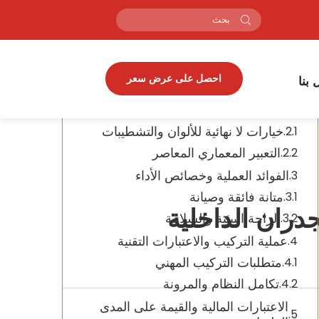
جدول المحتويات
حوّل مساحاتك الداخلية باستخدام ألواح
احصل على عرض سعر
 بنا
الألومنيوم المركبة
التنوع في التصميم والجاذبية الجمالية
خيارات لا نهائية للألوان والتشطيبات
التعبير المعماري المعاصر
الفوائد العملية وخصائص الأداء
متانة فائقة وصيانة
دران الداخلية
الراحة البيئية والسلامة
عملية التركيب والاعتبارات التقنية
متطلبات التركيب المهني
تكامل النظام والمرونة
الاعتبارات المالية والقيمة على المدى