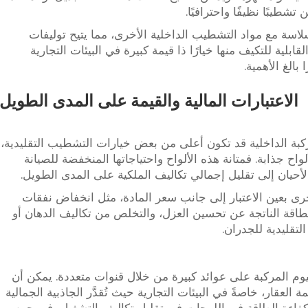
تشطيبًا نظيفًا واحترافيًا.
سلاسة مع مواد التشطيب الداخلية الأخرى، مما يتيح توليفات
ابلية للتكيف منها خيارًا ذا قيمة كبيرة في البيئات التجارية
بالغ الأهمية.
الاعتبارات المالية والقيمة على المدى الطويل
مركبة الداخلية قد تكون أعلى من بعض خيارات التشطيب التقليدية،
واح جذابة. فمتانة هذه الألواح واحتياجاتها المنخفضة للصيانة
حيان إلى تقليل إجمالي تكاليف الملكية على المدى الطويل.
خرى بعين الاعتبار إلى جانب سعر المادة، مثل انخفاض نفقات
لطاقة الناتجة عن تحسين العزل، والتخلص من تكاليف الدهان أو
لتقليدية للجدران.
يوم المركبة على عوائد كبيرة من خلال قنوات متعددة. يمكن أن
لعقار، خاصةً في البيئات التجارية حيث تُقدَّر الجاذبية الجمالية
فاءة الطاقة في اللوحات في تقليل تكاليف التشغيل، في حين